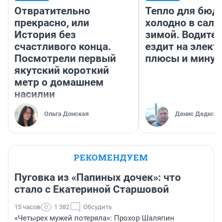
Отвратительно
Тепло для бюд
прекрасно, или
холодно в сало
История без
зимой. Водител
счастливого конца.
ездит на элект
Посмотрели первый
плюсы и мину
якутский короткий
метр о домашнем
насилии
Ольга Донская
Денис Дедюхи
РЕКОМЕНДУЕМ
Пуговка из «Папиных дочек»: что
стало с Екатериной Старшовой
15 часов
1 382
Обсудить
«Четырех мужей потеряла»: Прохор Шаляпин