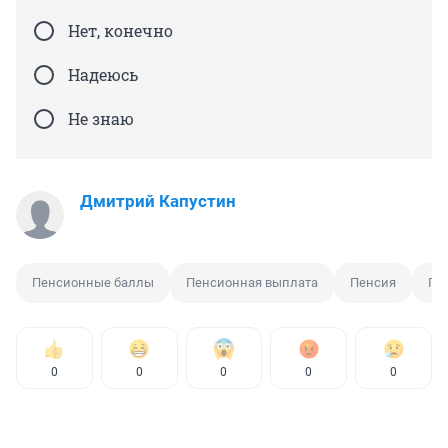
Нет, конечно
Надеюсь
Не знаю
Дмитрий Капустин
Пенсионные баллы
Пенсионная выплата
Пенсия
По
0
0
0
0
0