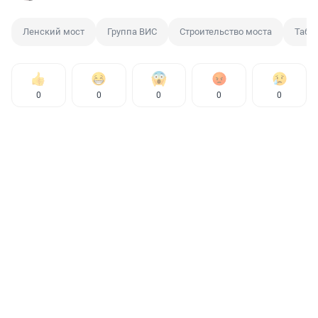
Ленский мост
Группа ВИС
Строительство моста
Таба
0
0
0
0
0