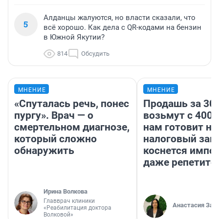
Алданцы жалуются, но власти сказали, что
5
всё хорошо. Как дела с QR-кодами на бензин
в Южной Якутии?
814
Обсудить
МНЕНИЕ
МНЕНИЕ
«Спуталась речь, понес
Продашь за 300
пургу». Врач — о
возьмут с 4000
смертельном диагнозе,
нам готовит н
который сложно
налоговый зако
обнаружить
коснется импор
даже репетито
Ирина Волкова
Главврач клиники
Анастасия Зав
«Реабилитация доктора
Волковой»