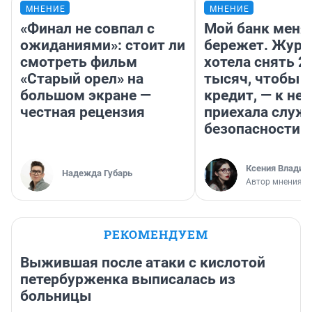
МНЕНИЕ
МНЕНИЕ
«Финал не совпал с
Мой банк меня
ожиданиями»: стоит ли
бережет. Журн
смотреть фильм
хотела снять 2
«Старый орел» на
тысяч, чтобы п
большом экране —
кредит, — к не
честная рецензия
приехала служ
безопасности
Ксения Владим
Надежда Губарь
Автор мнения
РЕКОМЕНДУЕМ
Выжившая после атаки с кислотой
петербурженка выписалась из
больницы