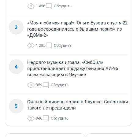
1 456
Обсудить
«Моя любимая пара!»: Ольга Бузова спустя 22
3
года воссоединилась с бывшим парнем из
«ДОМа-2»
1 285
Обсудить
Недолго музыка играла. «СибОйл»
4
приостаналивает продажу бензина АИ-95
всем желающим в Якутске
959
Обсудить
Сильный ливень полил в Якутске. Синоптики
5
такого не предвидели
846
Обсудить