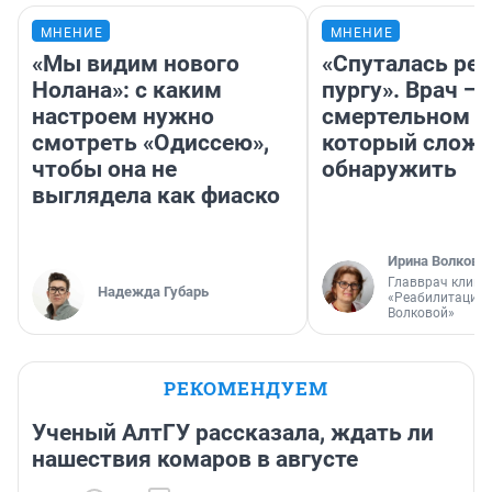
МНЕНИЕ
МНЕНИЕ
«Мы видим нового
«Спуталась реч
Нолана»: с каким
пургу». Врач — 
настроем нужно
смертельном д
смотреть «Одиссею»,
который слож
чтобы она не
обнаружить
выглядела как фиаско
Ирина Волкова
Главврач клини
Надежда Губарь
«Реабилитация 
Волковой»
РЕКОМЕНДУЕМ
Ученый АлтГУ рассказала, ждать ли
нашествия комаров в августе