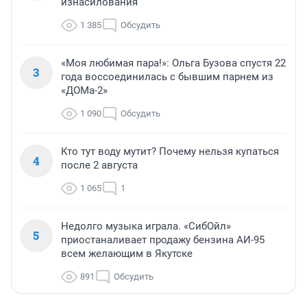
изнасилования
1 385
Обсудить
«Моя любимая пара!»: Ольга Бузова спустя 22
3
года воссоединилась с бывшим парнем из
«ДОМа-2»
1 090
Обсудить
Кто тут воду мутит? Почему нельзя купаться
4
после 2 августа
1 065
1
Недолго музыка играла. «СибОйл»
5
приостаналивает продажу бензина АИ-95
всем желающим в Якутске
891
Обсудить