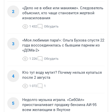
«Дело не в юбке или макияже». Следователь
2
объяснил, кто чаще становится жертвой
изнасилования
1 432
Обсудить
«Моя любимая пара!»: Ольга Бузова спустя 22
3
года воссоединилась с бывшим парнем из
«ДОМа-2»
1 226
Обсудить
Кто тут воду мутит? Почему нельзя купаться
4
после 2 августа
1 072
1
Недолго музыка играла. «СибОйл»
5
приостаналивает продажу бензина АИ-95
всем желающим в Якутске