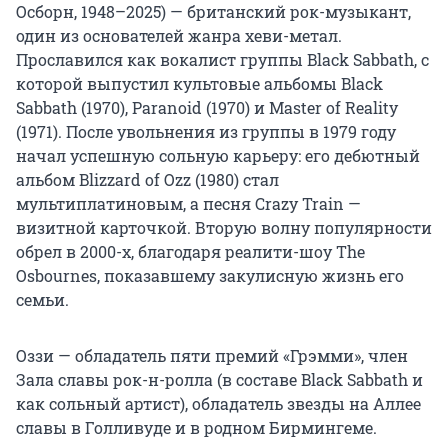
Осборн, 1948–2025) — британский рок-музыкант,
один из основателей жанра хеви-метал.
Прославился как вокалист группы Black Sabbath, с
которой выпустил культовые альбомы Black
Sabbath (1970), Paranoid (1970) и Master of Reality
(1971). После увольнения из группы в 1979 году
начал успешную сольную карьеру: его дебютный
альбом Blizzard of Ozz (1980) стал
мультиплатиновым, а песня Crazy Train —
визитной карточкой. Вторую волну популярности
обрел
в 2000-х
, благодаря реалити-шоу The
Osbournes, показавшему закулисную жизнь его
семьи.
Оззи — обладатель пяти премий «Грэмми», член
Зала славы рок-н-ролла (в составе Black Sabbath и
как сольный артист), обладатель звезды на Аллее
славы в Голливуде и в родном Бирмингеме.