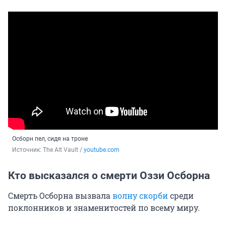
Осборн пел, сидя на троне
Источник: 
The Alt Vault / 
youtube.com
Кто высказался о смерти Оззи Осборна
Смерть Осборна вызвала
волну скорби
среди
поклонников и знаменитостей по всему миру.