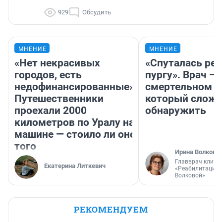
929
Обсудить
МНЕНИЕ
МНЕНИЕ
«Нет некрасивых
«Спуталась реч
городов, есть
пургу». Врач — 
недофинансированные».
смертельном д
Путешественники
который слож
проехали 2000
обнаружить
километров по Уралу на
машине — стоило ли оно
того
Ирина Волкова
Главврач клини
Екатерина Литкевич
«Реабилитация 
Волковой»
РЕКОМЕНДУЕМ