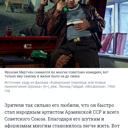
Фрунзик Мкртчян снимался во многих советских комедиях, вот
только ему самому в жизни было не до смеха
Источник: 
кадр из фильма «Кавказская пленница, или Новые 
приключения Шурика» (6+), реж. Леонид Гайдай, «Мосфильм», 1966 
год
Зрители так сильно его любили, что он быстро
стал народным артистом Армянской ССР и всего
Советского Союза. Благодаря его шуткам и
афоризмам многим становилось легче жить. Вот