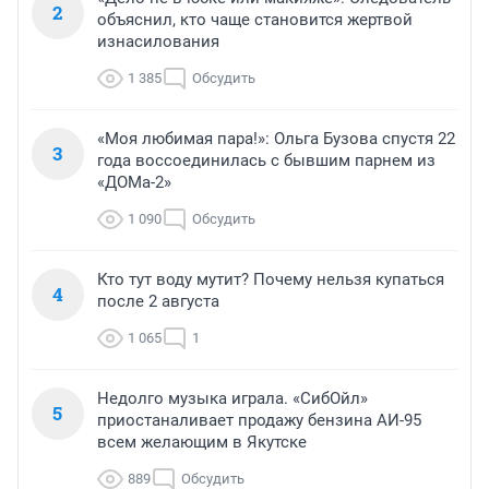
2
объяснил, кто чаще становится жертвой
изнасилования
1 385
Обсудить
«Моя любимая пара!»: Ольга Бузова спустя 22
3
года воссоединилась с бывшим парнем из
«ДОМа-2»
1 090
Обсудить
Кто тут воду мутит? Почему нельзя купаться
4
после 2 августа
1 065
1
Недолго музыка играла. «СибОйл»
5
приостаналивает продажу бензина АИ-95
всем желающим в Якутске
889
Обсудить