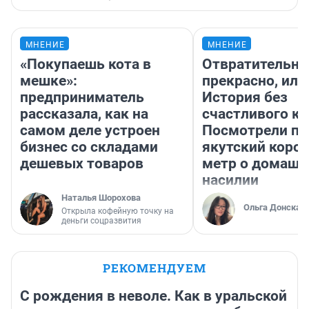
МНЕНИЕ
МНЕНИЕ
«Покупаешь кота в
Отвратительно
мешке»:
прекрасно, или
предприниматель
История без
рассказала, как на
счастливого ко
самом деле устроен
Посмотрели п
бизнес со складами
якутский коро
дешевых товаров
метр о домаш
насилии
Наталья Шорохова
Ольга Донская
Открыла кофейную точку на
деньги соцразвития
РЕКОМЕНДУЕМ
С рождения в неволе. Как в уральской