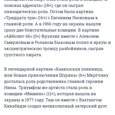
поисках адресата» (18+), где он сыграл
эпизодическую роль. Потом была картина
«Тридцать три» (16+) с Евгением Леоновым в
главной роли. А в 1966 году на экраны вышли
сразу две блистательные комедии. В картине
«Айболит-66» (0+) Фрунзик вместе с Алексеем
Смирновым и Роланом Быковым попал в яркую и
эксцентрическую троицу разбойников, сыграв
грустного пирата.
В легендарной картине «Кавказская пленница,
или Новые приключения Шурика» (6+) Мкртчяну
досталась роль родственника главной героини
Нины. Триумфом же артиста стала роль в
комедии «Мимино» (12+), которая вышла на
экраны в 1977 году. Там он вместе с Вахтангом
Кикабидзе создал великолепный актерский дуэт.