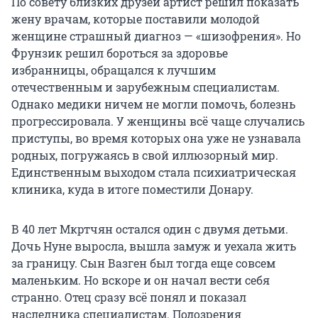
По совету близких друзей артист решил показать
жену врачам, которые поставили молодой
женщине страшный диагноз — «шизофрения». Но
Фрунзик решил бороться за здоровье
избранницы, обращался к лучшим
отечественным и зарубежным специалистам.
Однако медики ничем не могли помочь, болезнь
прогрессировала. У женщины всё чаще случались
приступы, во время которых она уже не узнавала
родных, погружаясь в свой иллюзорный мир.
Единственным выходом стала психиатрическая
клиника, куда в итоге поместили Донару.
В 40 лет Мкртчян остался один с двумя детьми.
Дочь Нуне выросла, вышла замуж и уехала жить
за границу. Сын Вазген был тогда еще совсем
маленьким. Но вскоре и он начал вести себя
странно. Отец сразу всё понял и показал
наследника специалистам. Подозрения