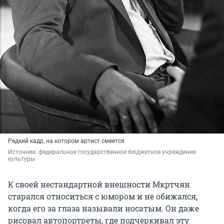
Редкий кадр, на котором артист смеется
Источник: 
федеральное государственное бюджетное учреждение 
культуры
К своей нестандартной внешности Мкртчян
старался относиться с юмором и не обижался,
когда его за глаза называли носатым. Он даже
рисовал автопортреты, где подчеркивал эту