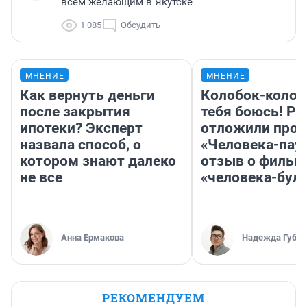
всем желающим в Якутске
1 085
Обсудить
МНЕНИЕ
МНЕНИЕ
Как вернуть деньги
Колобок-колобо
после закрытия
тебя боюсь! Ра
ипотеки? Эксперт
отложили прок
назвала способ, о
«Человека-пау
котором знают далеко
отзыв о фильм
не все
«человека-бул
Анна Ермакова
Надежда Губар
РЕКОМЕНДУЕМ