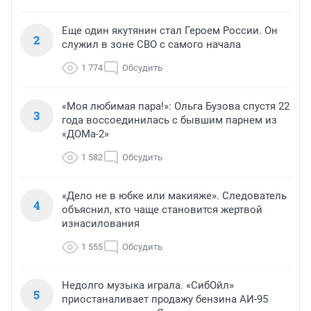
Еще один якутянин стал Героем России. Он
2
служил в зоне СВО с самого начала
1 774
Обсудить
«Моя любимая пара!»: Ольга Бузова спустя 22
3
года воссоединилась с бывшим парнем из
«ДОМа-2»
1 582
Обсудить
«Дело не в юбке или макияже». Следователь
4
объяснил, кто чаще становится жертвой
изнасилования
1 555
Обсудить
Недолго музыка играла. «СибОйл»
5
приостаналивает продажу бензина АИ-95