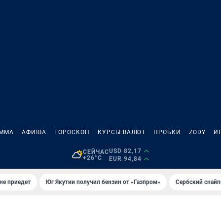
АММА
АФИША
ГОРОСКОП
КУРСЫ ВАЛЮТ
ПРОБКИ
ZODY
И
USD 82,17
СЕЙЧАС
+26°C
EUR 94,84
не приедет
Юг Якутии получил бензин от «Газпром»
Сербский снайп