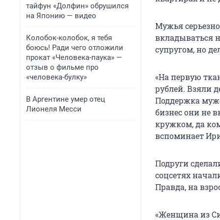
тайфун «Долфин» обрушился
на Японию — видео
Мужья серьезно
вкладываться н
Колобок-колобок, я тебя
боюсь! Ради чего отложили
супругом, но де
прокат «Человека-паука» —
отзыв о фильме про
«На первую ткан
«человека-булку»
рублей.
Взяли д
В Аргентине умер отец
Поддержка мужей
Лионеля Месси
бизнес они не 
кружком, да ком
вспоминает Ири
Подруги сделали
соцсетях начали
Правда, на взрос
«Женщина из Си