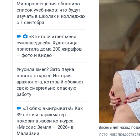
Минпросвещения обновило
список учебников: что будут
изучать в школах и колледжах
с 1 сентября
«Кто-то считает меня
сумасшедшей». Художница
приютила дома 200 жирафов
— фото и видео
Укусила змея? Зато паука
нового открыл! История
арахнолога, который обожает
свою смертельно опасную
работу
«Люблю выигрывать!» Как
39-летняя парикмахер
покорила жюри конкурса
«Миссис Земля — 2026» в
Восемь лет назад под
Малайзии
Источник: 
предоставл