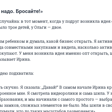
 надо. Бросайте!»
случайна: в тот момент, когда у подруг возникла идея 
ыло трое детей, у Ольги — двое.
им ребенком и думала, какой бизнес открыть. Я актив
да совместными закупками и видела, насколько акти
окупают. У меня возникла идея именно опт открыть, 
азывает Ирина.
идею подхватила:
ть скучно. Я сказала: „Давай!“ В самом начале Ирина кр
роенное мне. Я смотрела видеоролики и сама шила. У 
бразования, и мы начинали с самого простого — выбр
ы замков, сложных элементов не было. Мы шили в св
думали, что до таких масштабов развернемся».