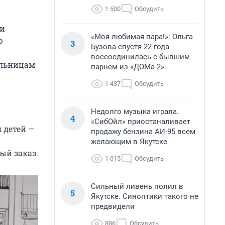
1 500
Обсудить
ги
«Моя любимая пара!»: Ольга
ю
3
Бузова спустя 22 года
воссоединилась с бывшим
ельницам
парнем из «ДОМа-2»
1 437
Обсудить
Недолго музыка играла.
4
«СибОйл» приостаналивает
 детей —
продажу бензина АИ-95 всем
желающим в Якутске
ый заказ.
1 015
Обсудить
Сильный ливень полил в
5
Якутске. Синоптики такого не
предвидели
886
Обсудить