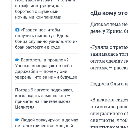
Послушал музыку — получил
штраф: инструкция, как
бороться с шумными
«Да кому это
ночными компаниями
Детская тема не
«Развел нас, чтобы
деле, у Ирины б
получить выплату». Вдова
бойца случайно узнала, что их
«Гуляла с треть
брак расторгли в суде
занималась тог
Вертолеты в прошлом?
оптом одежду п
Ученые возвращают в небо
оптом», — расск
дирижабли — почему они
уверены, что за ними будущее
Подруга Ольга 
Погода 9 августа подскажет,
когда ждать заморозков —
«В декрете сиде
приметы на Пантелеймона
привозила раск
Целителя
специального о
свитшоты, чтоб
Людей эвакуируют, в домах
нет электричества: мощный
квартирах и не 