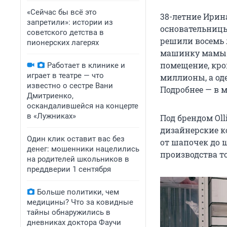
«Сейчас бы всё это
38-летние Ирин
запретили»: истории из
основательницы
советского детства в
решили восемь л
пионерских лагерях
машинку мамы п
помещение, кро
Работает в клинике и
играет в театре — что
миллионы, а оде
известно о сестре Вани
Подробнее — в 
Дмитриенко,
оскандалившейся на концерте
в «Лужниках»
Под брендом Oll
дизайнерские к
Один клик оставит вас без
от шапочек до 
денег: мошенники нацелились
производства т
на родителей школьников в
преддверии 1 сентября
Больше политики, чем
медицины? Что за ковидные
тайны обнаружились в
дневниках доктора Фаучи