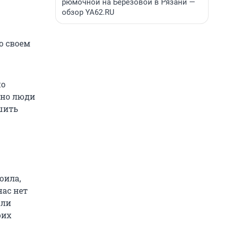
рюмочной на Березовой в Рязани —
обзор YA62.RU
о своем
но
вно люди
шить
оила,
нас нет
али
оих