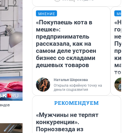
МНЕНИЕ
МНЕНИ
«Покупаешь кота в
«Нет 
мешке»:
городо
предприниматель
недоф
рассказала, как на
Путеш
самом деле устроен
проех
бизнес со складами
килом
дешевых товаров
машин
того
Наталья Шорохова
Открыла кофейную точку на
деньги соцразвития
РЕКОМЕНДУЕМ
рендов
«Мужчины не терпят
конкуренции».
Порнозвезда из