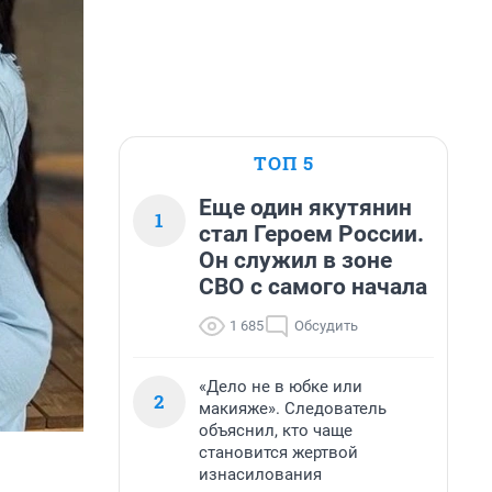
ТОП 5
Еще один якутянин
1
стал Героем России.
Он служил в зоне
СВО с самого начала
1 685
Обсудить
«Дело не в юбке или
2
макияже». Следователь
объяснил, кто чаще
становится жертвой
изнасилования