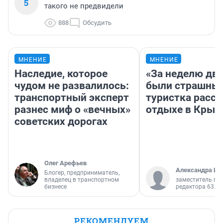
5
такого не предвидели
888
Обсудить
МНЕНИЕ
МНЕНИЕ
Наследие, которое
«За неделю две
чудом не развалилось:
были страшные
транспортный эксперт
туристка расск
разнес миф о «вечных»
отдыхе в Крым
советских дорогах
Олег Арефьев
Александра Ис
Блогер, предприниматель,
владелец в транспортном
заместитель гл
бизнесе
редактора 63.RU
РЕКОМЕНДУЕМ