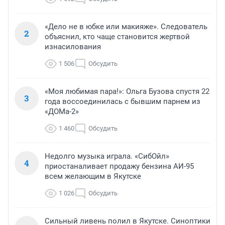
«Дело не в юбке или макияже». Следователь
2
объяснил, кто чаще становится жертвой
изнасилования
1 506
Обсудить
«Моя любимая пара!»: Ольга Бузова спустя 22
3
года воссоединилась с бывшим парнем из
«ДОМа-2»
1 460
Обсудить
Недолго музыка играла. «СибОйл»
4
приостаналивает продажу бензина АИ-95
всем желающим в Якутске
1 026
Обсудить
Сильный ливень полил в Якутске. Синоптики