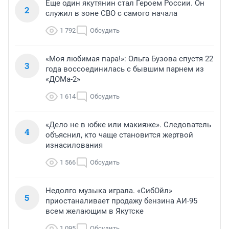
Еще один якутянин стал Героем России. Он
2
служил в зоне СВО с самого начала
1 792
Обсудить
«Моя любимая пара!»: Ольга Бузова спустя 22
3
года воссоединилась с бывшим парнем из
«ДОМа-2»
1 614
Обсудить
«Дело не в юбке или макияже». Следователь
4
объяснил, кто чаще становится жертвой
изнасилования
1 566
Обсудить
Недолго музыка играла. «СибОйл»
5
приостаналивает продажу бензина АИ-95
всем желающим в Якутске
1 095
Обсудить