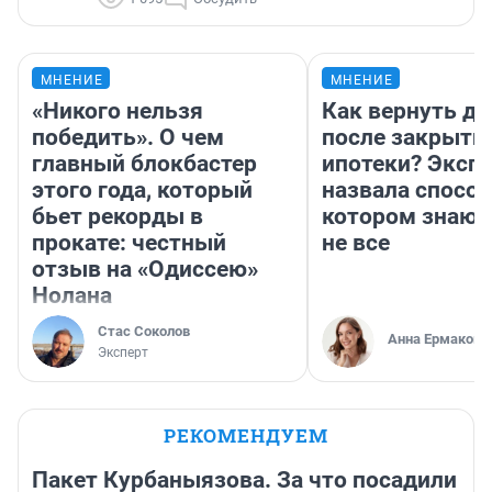
МНЕНИЕ
МНЕНИЕ
«Никого нельзя
Как вернуть де
победить». О чем
после закрыти
главный блокбастер
ипотеки? Эксп
этого года, который
назвала способ
бьет рекорды в
котором знают
прокате: честный
не все
отзыв на «Одиссею»
Нолана
Стас Соколов
Анна Ермакова
Эксперт
РЕКОМЕНДУЕМ
Пакет Курбаныязова. За что посадили