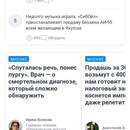
1 065
1
Недолго музыка играла. «СибОйл»
5
приостаналивает продажу бензина АИ-95
всем желающим в Якутске
895
Обсудить
МНЕНИЕ
МНЕНИЕ
«Спуталась речь, понес
Продашь за 300
пургу». Врач — о
возьмут с 4000
смертельном диагнозе,
нам готовит н
который сложно
налоговый зако
обнаружить
коснется импор
даже репетито
Ирина Волкова
Главврач клиники
Анастасия Зав
«Реабилитация доктора