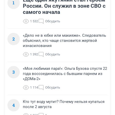
1
России. Он служил в зоне СВО с
самого начала
1 532
Обсудить
«Дело не в юбке или макияже». Следователь
2
объяснил, кто чаще становится жертвой
изнасилования
1 392
Обсудить
«Моя любимая пара!»: Ольга Бузова спустя 22
3
года воссоединилась с бывшим парнем из
«ДОМа-2»
1 114
Обсудить
Кто тут воду мутит? Почему нельзя купаться
4
после 2 августа