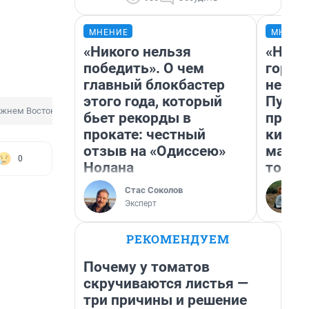
МНЕНИЕ
МНЕНИ
«Никого нельзя
«Нет 
победить». О чем
городо
главный блокбастер
недоф
этого года, который
Путеш
ижнем Востоке
Спецоперация на Украине
бьет рекорды в
проех
прокате: честный
килом
отзыв на «Одиссею»
машин
0
Нолана
того
Стас Соколов
Эксперт
РЕКОМЕНДУЕМ
Почему у томатов
скручиваются листья —
три причины и решение