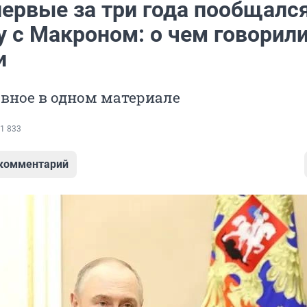
первые за три года пообщалс
у с Макроном: о чем говорил
и
вное в одном материале
1 833
 комментарий