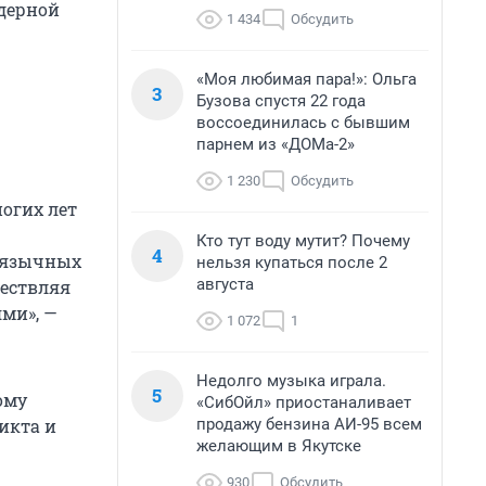
ядерной
1 434
Обсудить
«Моя любимая пара!»: Ольга
3
Бузова спустя 22 года
воссоединилась с бывшим
парнем из «ДОМа-2»
1 230
Обсудить
огих лет
Кто тут воду мутит? Почему
4
оязычных
нельзя купаться после 2
августа
ществляя
ми», —
1 072
1
Недолго музыка играла.
5
ому
«СибОйл» приостаналивает
продажу бензина АИ-95 всем
икта и
желающим в Якутске
930
Обсудить