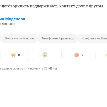
 договорились поддерживать контакт друг с другом.
ия Моденова
респондент
Эммануэль Макрон
Телефонный разговор
Конфликт на Бл
0
0
0
ыделите фрагмент и нажмите Ctrl+Enter