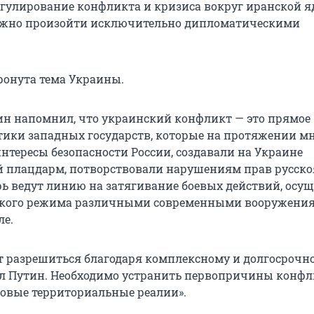
егулирование конфликта и кризиса вокруг иранской 
жно произойти исключительно дипломатическими
ронута тема Украины.
н напомнил, что украинский конфликт — это прямое
тики западных государств, которые на протяжении мн
нтересы безопасности России, создавали на Украине
й плацдарм, потворствовали нарушениям прав русск
ерь ведут линию на затягивание боевых действий, осу
ского режима различными современными вооружения
ле.
 разрешиться благодаря комплексному и долгосрочн
ил Путин. Необходимо устранить первопричины конфл
новые территориальные реалии».