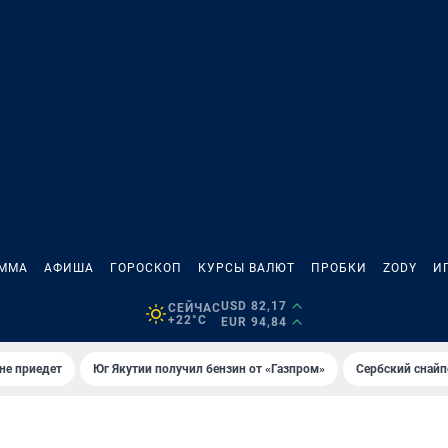
АММА
АФИША
ГОРОСКОП
КУРСЫ ВАЛЮТ
ПРОБКИ
ZODY
И
USD 82,17
СЕЙЧАС
+22°C
EUR 94,84
не приедет
Юг Якутии получил бензин от «Газпром»
Сербский снайп