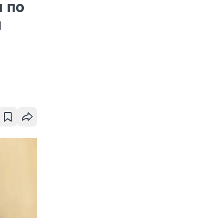
я по
и