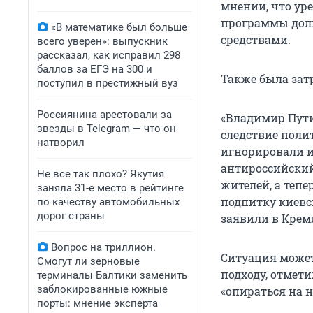
мнении, что ур
программы дол
«В математике был больше
средствами.
всего уверен»: выпускник
рассказал, как исправил 298
баллов за ЕГЭ на 300 и
Также была зат
поступил в престижный вуз
Россиянина арестовали за
«Владимир Пути
звезды в Telegram — что он
следствие поли
натворил
игнорировали и
антироссийски
Не все так плохо? Якутия
жителей, а теп
заняла 31-е место в рейтинге
подпитку киев
по качеству автомобильных
дорог страны
заявили в Крем
Вопрос на триллион.
Ситуация может
Смогут ли зерновые
подходу, отмет
терминалы Балтики заменить
заблокированные южные
«опираться на 
порты: мнение эксперта