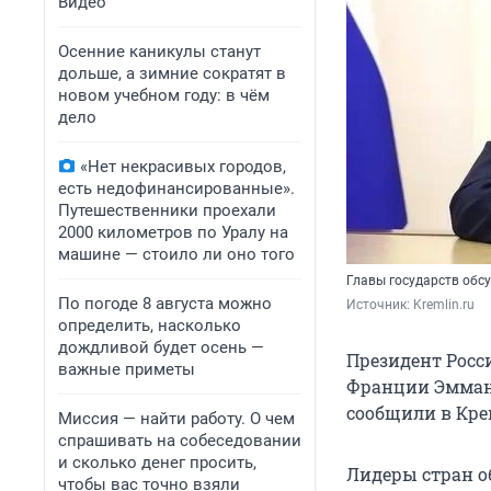
Видео
Осенние каникулы станут
дольше, а зимние сократят в
новом учебном году: в чём
дело
«Нет некрасивых городов,
есть недофинансированные».
Путешественники проехали
2000 километров по Уралу на
машине — стоило ли оно того
Главы государств обс
По погоде 8 августа можно
Источник: 
Kremlin.ru
определить, насколько
дождливой будет осень —
Президент Росс
важные приметы
Франции Эмман
сообщили в Кре
Миссия — найти работу. О чем
спрашивать на собеседовании
и сколько денег просить,
Лидеры стран о
чтобы вас точно взяли