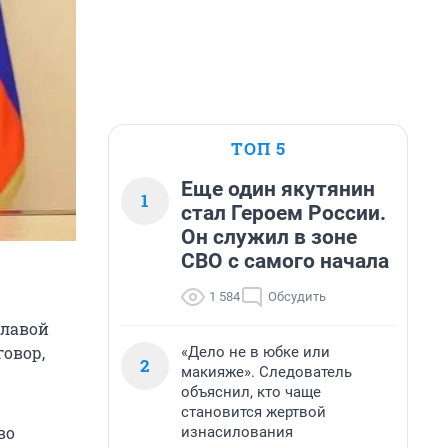
ТОП 5
Еще один якутянин
1
стал Героем России.
Он служил в зоне
СВО с самого начала
1 584
Обсудить
главой
овор,
«Дело не в юбке или
2
макияже». Следователь
объяснил, кто чаще
становится жертвой
во
изнасилования