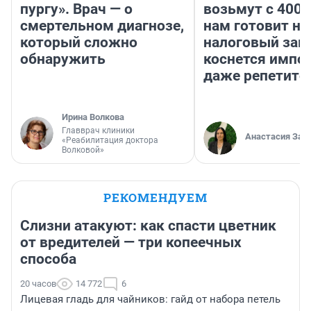
пургу». Врач — о
возьмут с 4000
смертельном диагнозе,
нам готовит н
который сложно
налоговый зако
обнаружить
коснется импор
даже репетито
Ирина Волкова
Главврач клиники
Анастасия Зав
«Реабилитация доктора
Волковой»
РЕКОМЕНДУЕМ
Слизни атакуют: как спасти цветник
от вредителей — три копеечных
способа
20 часов
14 772
6
Лицевая гладь для чайников: гайд от набора петель