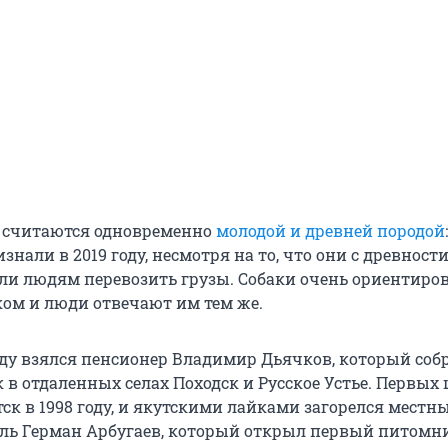
 считаются одновременно
молодой и древней породой
нали в 2019 году, несмотря на то, что они с древност
али людям перевозить грузы. Собаки очень ориентиро
ком и люди отвечают им тем же.
ду взялся пенсионер Владимир Дьячков, который соб
 в отдаленных селах Походск и Русское Устье. Первых
ск в 1998 году, и якутскими лайками загорелся местн
ль Герман Арбугаев, который открыл первый питомн