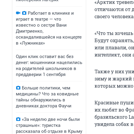
«Арктик тревел
отличаются от 
Работает в клинике и
своего человека
играет в театре — что
известно о сестре Вани
Дмитриенко,
«Что ты хочешь 
оскандалившейся на концерте
Будут охранять,
в «Лужниках»
или плавали, он
интеллект, они 
Один клик оставит вас без
денег: мошенники нацелились
на родителей школьников в
Также у них ун
преддверии 1 сентября
зиму и жаркий 
которых можно 
Больше политики, чем
медицины? Что за ковидные
тайны обнаружились в
Красивые пушис
дневниках доктора Фаучи
их любят во Фр
бразильского La
«За неделю две ночи были
увидела собак в
страшные»: туристка
рассказала об отдыхе в Крыму