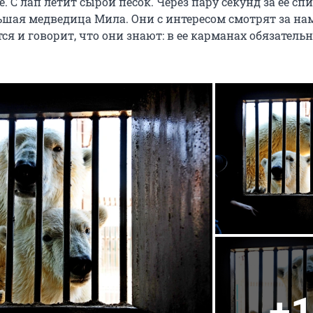
е. С лап летит сырой песок. Через пару секунд за ее сп
ьшая медведица Мила. Они с интересом смотрят за нам
ся и говорит, что они знают: в ее карманах обязательн
+1