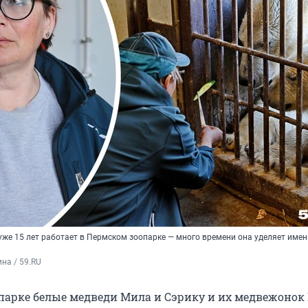
уже 15 лет работает в Пермском зоопарке — много времени она уделяет име
на / 59.RU
парке белые медведи Мила и Сэрику и их медвежонок