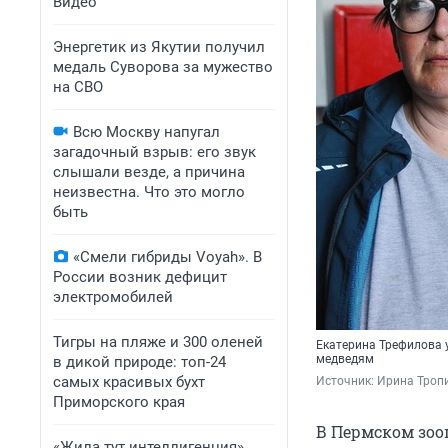
Видео
Энергетик из Якутии получил
медаль Суворова за мужество
на СВО
Всю Москву напугал
загадочный взрыв: его звук
слышали везде, а причина
неизвестна. Что это могло
быть
«Смели гибриды Voyah». В
России возник дефицит
электромобилей
Тигры на пляже и 300 оленей
Екатерина Трефилова 
медведям
в дикой природе: топ-24
самых красивых бухт
Источник: 
Ирина Тропи
Приморского края
В Пермском зоо
«Жила тут интеллигенция».