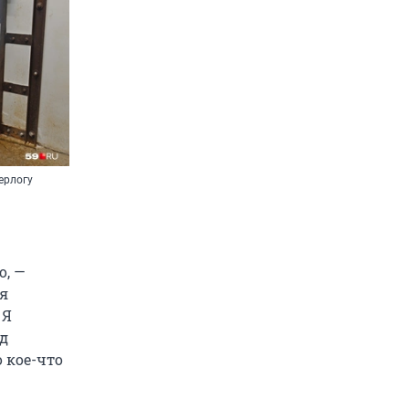
ерлогу
о, —
ня
 Я
ад
 кое-что