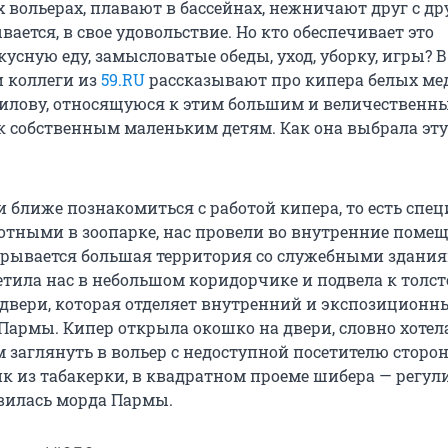
х вольерах, плавают в бассейнах, нежничают друг с др
вается, в свое удовольствие. Но кто обеспечивает это
кусную еду, замысловатые обеды, уход, уборку, игры? В
 коллеги из
59.RU
рассказывают про кипера белых ме
илову, относящуюся к этим большим и величественн
 собственным маленьким детям. Как она выбрала эту
 ближе познакомиться с работой кипера, то есть спе
вотными в зоопарке, нас провели во внутренние поме
крывается большая территория со служебными здания
етила нас в небольшом коридорчике и подвела к толс
двери, которая отделяет внутренний и экспозиционн
Пармы. Кипер открыла окошко на двери, словно хотел
 заглянуть в вольер с недоступной посетителю сторон
тик из табакерки, в квадратном проеме шибера — регу
вилась морда Пармы.