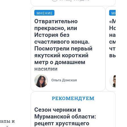
МНЕНИЕ
МНЕНИ
Отвратительно
«Мы в
прекрасно, или
Нолан
История без
настр
счастливого конца.
смотр
Посмотрели первый
чтобы
якутский короткий
выгля
метр о домашнем
насилии
Ольга Донская
РЕКОМЕНДУЕМ
Сезон черники в
Мурманской области:
 лапы и
рецепт хрустящего