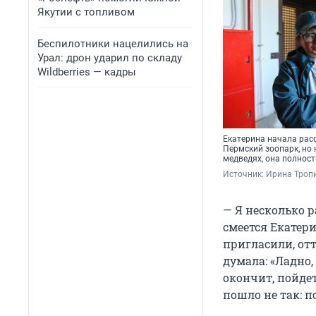
Якутии с топливом
Беспилотники нацелились на
Урал: дрон ударил по складу
Wildberries — кадры
Екатерина начала расс
Пермский зоопарк, но 
медведях, она полнос
Источник: 
Ирина Тропи
— Я несколько р
смеется Екатери
пригласили, отт
думала: «Ладно,
окончит, пойдет
пошло не так: п