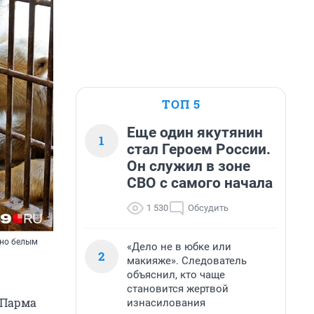
ТОП 5
Еще один якутянин
1
стал Героем России.
Он служил в зоне
СВО с самого начала
1 530
Обсудить
нно белым
«Дело не в юбке или
2
макияже». Следователь
объяснил, кто чаще
становится жертвой
 Парма
изнасилования