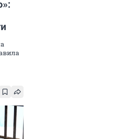
»:
ти
ла
тавила