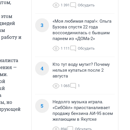
угом,
1 391
Обсудить
 этом
«Моя любимая пара!»: Ольга
дведей
3
Бузова спустя 22 года
ым
воссоединилась с бывшим
 работу и
парнем из «ДОМа-2»
1 111
Обсудить
циалиста
Кто тут воду мутит? Почему
щения —
4
нельзя купаться после 2
ми.
августа
той
1 065
1
ый
а
ы, но
Недолго музыка играла.
5
«СибОйл» приостаналивает
лирующей
продажу бензина АИ-95 всем
желающим в Якутске
894
Обсудить