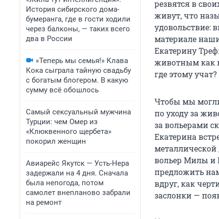
резвятся в свои
История сибирского дома-
живут, что назы
бумеранга, где в гости ходили
удовольствие: в
через балконы, — таких всего
материале наши
два в России
Екатерину Треф
«Теперь мы семья!» Клава
животным как к
Кока сыграла тайную свадьбу
где этому учат?
с богатым блогером. В какую
сумму всё обошлось
Чтобы мы могли
Самый сексуальный мужчина
по уходу за жи
Турции: чем Омер из
за вольерами с
«Клюквенного щербета»
Екатерина встр
покорил женщин
металлической 
вольер Милы и 
Авиарейс Якутск — Усть-Нера
предложить нам
задержали на 4 дня. Сначала
была непогода, потом
вдруг, как чер
самолет внепланово забрали
заслонки — поя
на ремонт