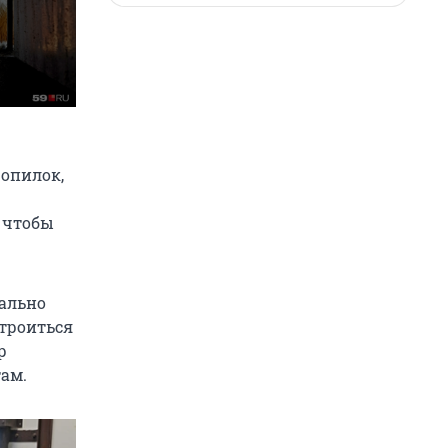
 опилок,
, чтобы
чально
строиться
р
там.