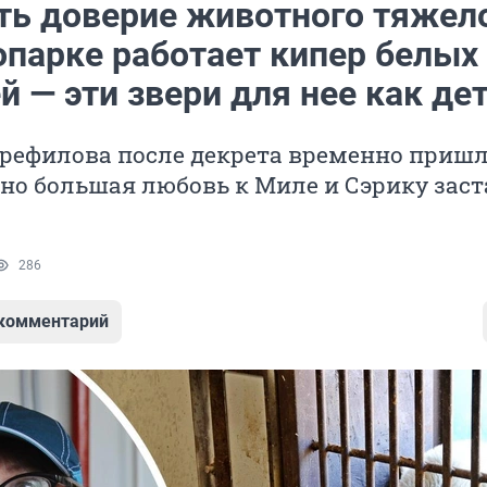
ть доверие животного тяжело
опарке работает кипер белых
 — эти звери для нее как де
Трефилова после декрета временно приш
 но большая любовь к Миле и Сэрику зас
286
 комментарий