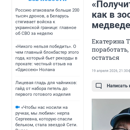
«Получи
Россию атаковали больше 200
как в зо
тысяч дронов, а Беларусь
стягивает войска к
медведей
украинской границе: главное
об СВО за неделю
Екатерина 
«Никого нельзя победить». О
поработать,
чем главный блокбастер этого
остаться
года, который бьет рекорды в
прокате: честный отзыв на
«Одиссею» Нолана
19 апреля 2026, 21:30
Лицевая гладь для чайников:
Написать
гайд от набора петель до
первого готового изделия
«Чтобы нас носили на
ручках, мы любим»: нерпа
Сергеевна, которую спасли
бельком, стала звездой Сети.