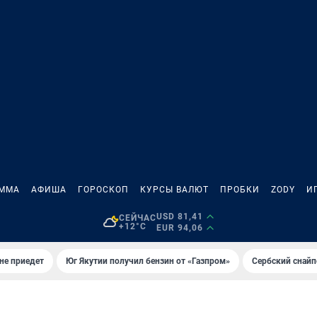
АММА
АФИША
ГОРОСКОП
КУРСЫ ВАЛЮТ
ПРОБКИ
ZODY
И
USD 81,41
СЕЙЧАС
+12°C
EUR 94,06
не приедет
Юг Якутии получил бензин от «Газпром»
Сербский снайп