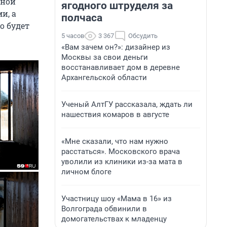
иной
ягодного штруделя за
и, а
полчаса
о будет
5 часов
3 367
Обсудить
«Вам зачем он?»: дизайнер из
Москвы за свои деньги
восстанавливает дом в деревне
Архангельской области
Ученый АлтГУ рассказала, ждать ли
нашествия комаров в августе
«Мне сказали, что нам нужно
расстаться». Московского врача
уволили из клиники из-за мата в
личном блоге
Участницу шоу «Мама в 16» из
Волгограда обвинили в
домогательствах к младенцу