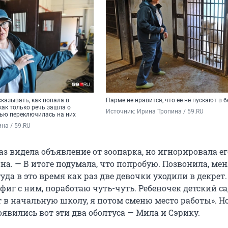
казывать, как попала в
Парме не нравится, что ее не пускают в б
как только речь зашла о
Источник: 
Ирина Тропина / 59.RU
тью переключилась на них
на / 59.RU
аз видела объявление от зоопарка, но игнорировала ег
на. — В итоге подумала, что попробую. Позвонила, ме
уда в это время как раз две девочки уходили в декрет.
 фиг с ним, поработаю чуть-чуть. Ребеночек детский с
 в начальную школу, я потом сменю место работы». Но
оявились вот эти два оболтуса — Мила и Сэрику.