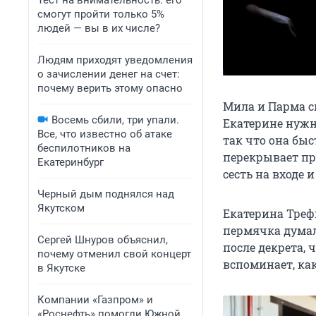
Тест на внимательность: его
смогут пройти только 5%
людей — вы в их числе?
Людям приходят уведомления
о зачислении денег на счет:
почему верить этому опасно
Мила и Парма с
Восемь сбили, три упали.
Екатерине нужн
Все, что известно об атаке
так что она бы
беспилотников на
перекрывает пр
Екатеринбург
сесть на входе 
Черный дым поднялся над
Якутском
Екатерина Треф
пермячка думала
Сергей Шнуров объяснил,
после декрета, 
почему отменил свой концерт
вспоминает, как
в Якутске
Компании «Газпром» и
«Роснефть» помогли Южной