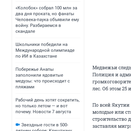
«Колобок» собрал 100 млн за
два дня проката, но фанаты
Человека-паука объявили ему
войну. Разбираемся в
скандале
Школьники победили на
Международной олимпиаде
по ИИ в Казахстане
Медвежьи следы
Побережье Анапы
Полиция и адми
заполонили ядовитые
медузы: что происходит с
громкоговорите
пляжами
лес. Об этом 25
Рабочий день хотят сократить,
По всей Якутии
но только летом — и вот
молодые или ст
почему. Новости 7 августа
строительство 
Звездные гости в 500-
заставляя мигр
летнем соборе: Криштиану