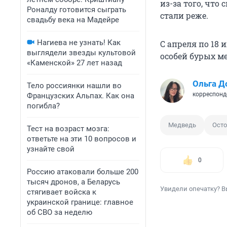
из-за того, что
Роналду готовится сыграть
стали реже.
свадьбу века на Мадейре
Нагиева не узнать! Как
С апреля по 18
выглядели звезды культовой
особей бурых ме
«Каменской» 27 лет назад
Ольга Д
Тело россиянки нашли во
корреспонд
Французских Альпах. Как она
погибла?
Медведь
Ост
Тест на возраст мозга:
ответьте на эти 10 вопросов и
узнайте свой
0
Россию атаковали больше 200
тысяч дронов, а Беларусь
Увидели опечатку? В
стягивает войска к
украинской границе: главное
об СВО за неделю