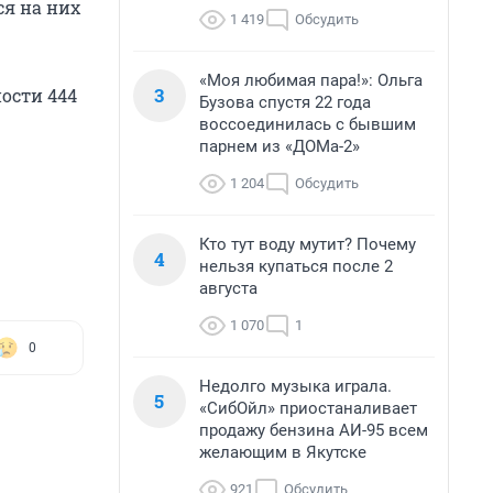
ся на них
1 419
Обсудить
«Моя любимая пара!»: Ольга
3
ости 444
Бузова спустя 22 года
воссоединилась с бывшим
парнем из «ДОМа-2»
1 204
Обсудить
Кто тут воду мутит? Почему
4
нельзя купаться после 2
августа
1 070
1
0
Недолго музыка играла.
5
«СибОйл» приостаналивает
продажу бензина АИ-95 всем
желающим в Якутске
921
Обсудить