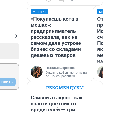
МНЕНИЕ
МНЕНИ
«Покупаешь кота в
Отвра
мешке»:
прекр
предприниматель
Истор
рассказала, как на
счаст
самом деле устроен
Посмо
бизнес со складами
якутс
дешевых товаров
метр 
насил
Наталья Шорохова
Открыла кофейную точку на
деньги соцразвития
равить
РЕКОМЕНДУЕМ
Слизни атакуют: как
спасти цветник от
вредителей — три