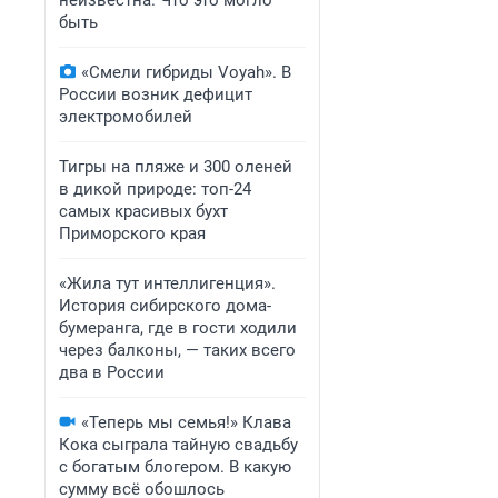
неизвестна. Что это могло
быть
«Смели гибриды Voyah». В
России возник дефицит
электромобилей
Тигры на пляже и 300 оленей
в дикой природе: топ-24
самых красивых бухт
Приморского края
«Жила тут интеллигенция».
История сибирского дома-
бумеранга, где в гости ходили
через балконы, — таких всего
два в России
«Теперь мы семья!» Клава
Кока сыграла тайную свадьбу
с богатым блогером. В какую
сумму всё обошлось