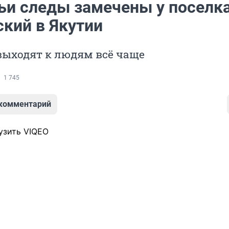
и следы замечены у поселк
ский в Якутии
выходят к людям всё чаще
1 745
 комментарий
узить VIQEO