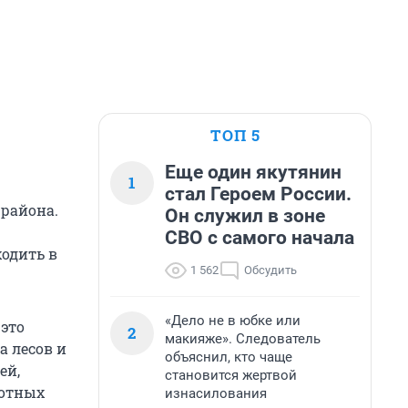
ТОП 5
Еще один якутянин
1
стал Героем России.
 района.
Он служил в зоне
СВО с самого начала
одить в
1 562
Обсудить
«Дело не в юбке или
 это
2
макияже». Следователь
а лесов и
объяснил, кто чаще
ей,
становится жертвой
вотных
изнасилования