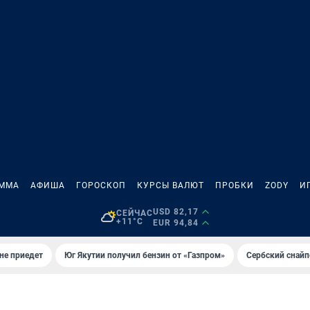
АММА
АФИША
ГОРОСКОП
КУРСЫ ВАЛЮТ
ПРОБКИ
ZODY
И
USD 82,17
СЕЙЧАС
+11°C
EUR 94,84
не приедет
Юг Якутии получил бензин от «Газпром»
Сербский снайп