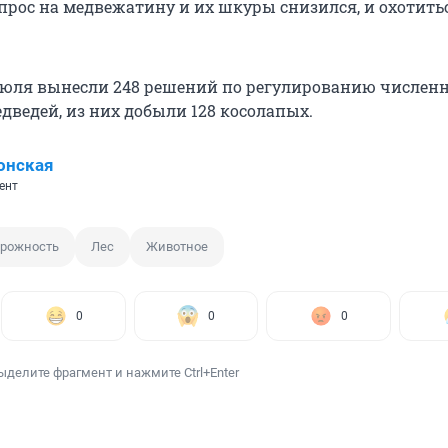
 спрос на медвежатину и их шкуры снизился, и охотить
 июля вынесли 248 решений по регулированию численн
дведей, из них добыли 128 косолапых.
онская
ент
орожность
Лес
Животное
0
0
0
ыделите фрагмент и нажмите Ctrl+Enter