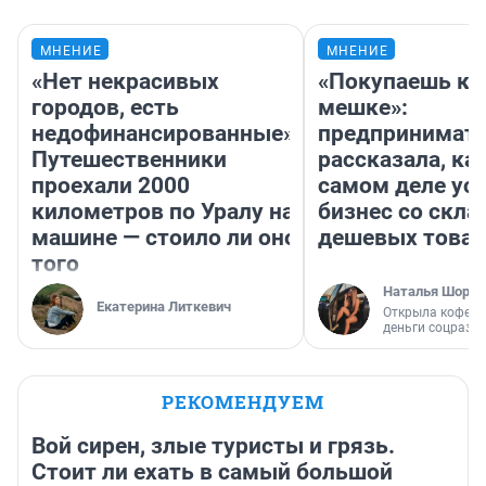
МНЕНИЕ
МНЕНИЕ
«Нет некрасивых
«Покупаешь ко
городов, есть
мешке»:
недофинансированные».
предпринимат
Путешественники
рассказала, как
проехали 2000
самом деле ус
километров по Уралу на
бизнес со скл
машине — стоило ли оно
дешевых това
того
Наталья Шорох
Екатерина Литкевич
Открыла кофейн
деньги соцразв
РЕКОМЕНДУЕМ
Вой сирен, злые туристы и грязь.
Стоит ли ехать в самый большой