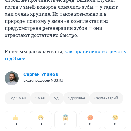
когда у змей-доноров ломались зубы — у гадюк
они очень хрупкие. Но такое возможно и в
природе, поэтому у змей «в комплектации»
предусмотрена регенерация зубов — они
отрастают достаточно быстро.
Ранее мы рассказывали,
как правильно встречать
год Змеи
.
Сергей Уланов
Видеопродюсер NGS.RU
Год Змеи
Змея
Яд
Здоровье
Серпентарий
0
0
0
0
0