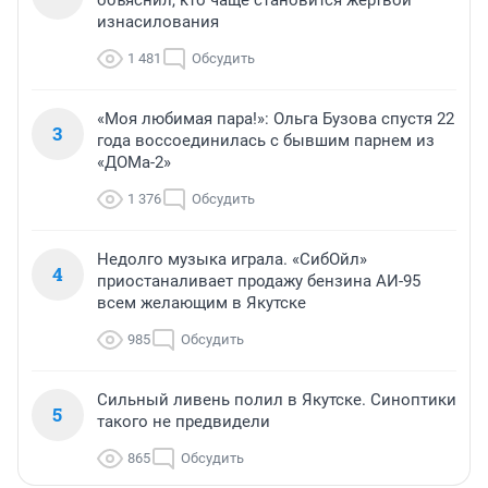
объяснил, кто чаще становится жертвой
изнасилования
1 481
Обсудить
«Моя любимая пара!»: Ольга Бузова спустя 22
3
года воссоединилась с бывшим парнем из
«ДОМа-2»
1 376
Обсудить
Недолго музыка играла. «СибОйл»
4
приостаналивает продажу бензина АИ-95
всем желающим в Якутске
985
Обсудить
Сильный ливень полил в Якутске. Синоптики
5
такого не предвидели
865
Обсудить