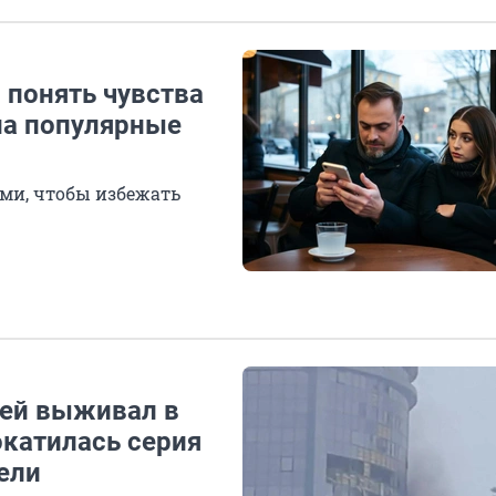
 понять чувства
на популярные
ами, чтобы избежать
ней выживал в
окатилась серия
ели