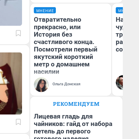
МНЕНИЕ
МНЕНИЕ
Отвратительно
Наслед
прекрасно, или
чудом 
История без
трансп
счастливого конца.
разнес
Посмотрели первый
советс
якутский короткий
метр о домашнем
насилии
Ол
Бл
Ольга Донская
вл
би
РЕКОМЕНДУЕМ
Лицевая гладь для
чайников: гайд от набора
петель до первого
готового изделия