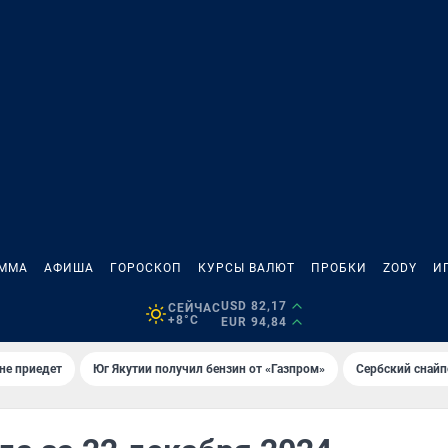
АММА
АФИША
ГОРОСКОП
КУРСЫ ВАЛЮТ
ПРОБКИ
ZODY
И
USD 82,17
СЕЙЧАС
+8°C
EUR 94,84
не приедет
Юг Якутии получил бензин от «Газпром»
Сербский снайп