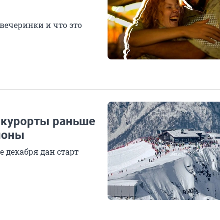
вечеринки и что это
о курорты раньше
лоны
е декабря дан старт