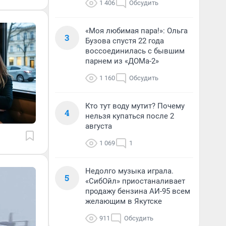
1 406
Обсудить
«Моя любимая пара!»: Ольга
3
Бузова спустя 22 года
воссоединилась с бывшим
парнем из «ДОМа-2»
1 160
Обсудить
Кто тут воду мутит? Почему
4
нельзя купаться после 2
августа
1 069
1
Недолго музыка играла.
5
«СибОйл» приостаналивает
продажу бензина АИ-95 всем
желающим в Якутске
911
Обсудить