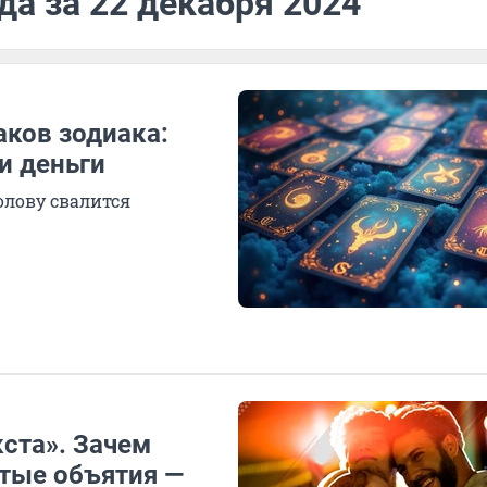
да за 22 декабря 2024
аков зодиака:
и деньги
олову свалится
кста». Зачем
стые объятия —