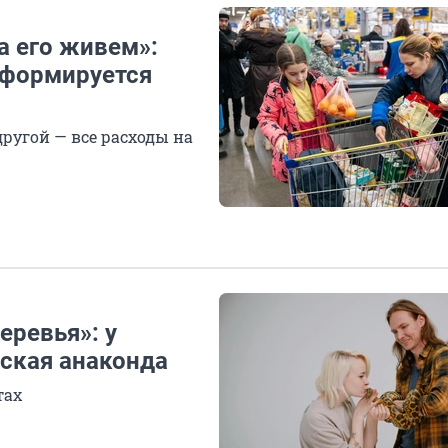
а его живем»:
 формируется
другой — все расходы на
еревья»: у
ская анаконда
тах