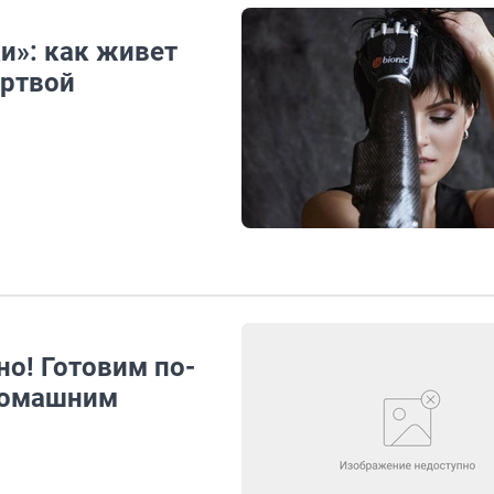
ки»: как живет
ертвой
но! Готовим по-
 домашним