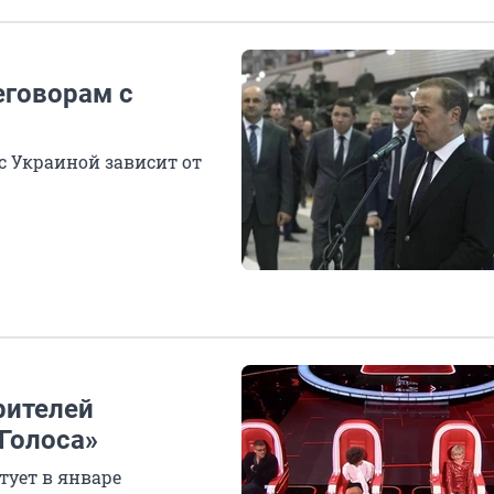
еговорам с
 с Украиной зависит от
рителей
Голоса»
тует в январе