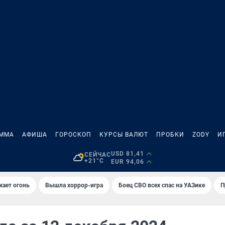
АММА
АФИША
ГОРОСКОП
КУРСЫ ВАЛЮТ
ПРОБКИ
ZODY
И
USD 81,41
СЕЙЧАС
+21°C
EUR 94,06
жает огонь
Вышла хоррор-игра
Боец СВО всех спас на УАЗике
П