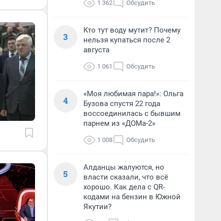
1 362
Обсудить
Кто тут воду мутит? Почему
3
нельзя купаться после 2
августа
1 061
Обсудить
«Моя любимая пара!»: Ольга
4
Бузова спустя 22 года
воссоединилась с бывшим
парнем из «ДОМа-2»
1 008
Обсудить
Алданцы жалуются, но
5
власти сказали, что всё
хорошо. Как дела с QR-
кодами на бензин в Южной
Якутии?