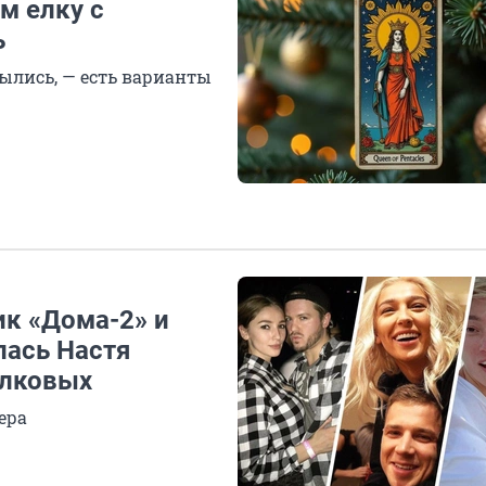
м елку с
ь
былись, — есть варианты
ик «Дома-2» и
лась Настя
алковых
ера