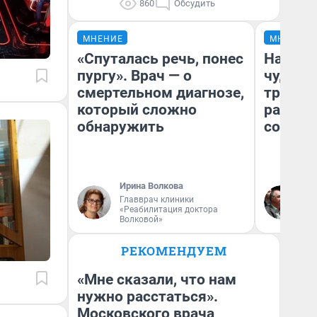
860
Обсудить
МНЕНИЕ
МНЕНИЕ
«Спуталась речь, понес
Наслед
пургу». Врач — о
чудом 
смертельном диагнозе,
трансп
который сложно
разнес
обнаружить
советс
Ирина Волкова
Ол
Главврач клиники
Бл
«Реабилитация доктора
вл
Волковой»
би
РЕКОМЕНДУЕМ
«Мне сказали, что нам
нужно расстаться».
Московского врача