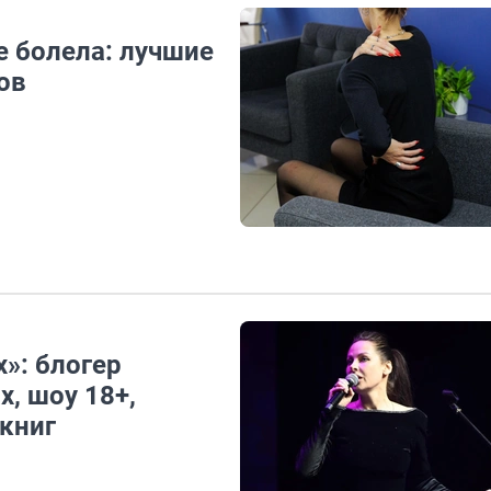
е болела: лучшие
ов
»: блогер
х, шоу 18+,
книг