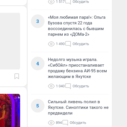
1 517
Обсудить
«Моя любимая пара!»: Ольга
3
Бузова спустя 22 года
воссоединилась с бывшим
парнем из «ДОМа-2»
1 490
Обсудить
Недолго музыка играла.
4
«СибОйл» приостаналивает
продажу бензина АИ-95 всем
желающим в Якутске
1 040
Обсудить
Сильный ливень полил в
5
Якутске. Синоптики такого не
предвидели
894
Обсудить