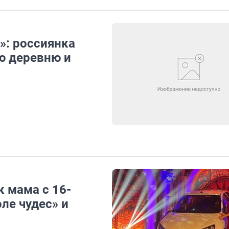
»: россиянка
ю деревню и
к мама с 16-
ле чудес» и