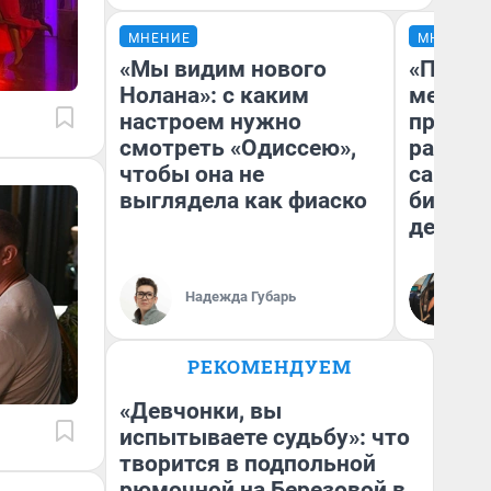
МНЕНИЕ
МНЕНИЕ
«Мы видим нового
«Покуп
Нолана»: с каким
мешке»
настроем нужно
предпр
смотреть «Одиссею»,
рассказ
чтобы она не
самом 
выглядела как фиаско
бизнес
дешевы
На
Надежда Губарь
От
де
РЕКОМЕНДУЕМ
«Девчонки, вы
испытываете судьбу»: что
творится в подпольной
рюмочной на Березовой в