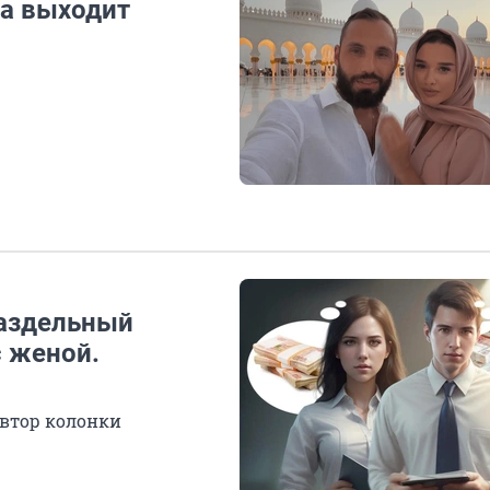
на выходит
раздельный
с женой.
автор колонки