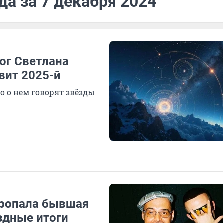
да за 7 декабря 2024
лог Светлана
вит 2025-й
то о нем говорят звёзды
пропала бывшая
ездные итоги