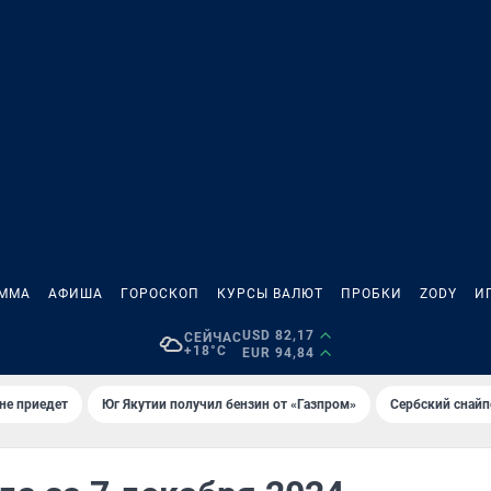
АММА
АФИША
ГОРОСКОП
КУРСЫ ВАЛЮТ
ПРОБКИ
ZODY
И
USD 82,17
СЕЙЧАС
+18°C
EUR 94,84
не приедет
Юг Якутии получил бензин от «Газпром»
Сербский снайп