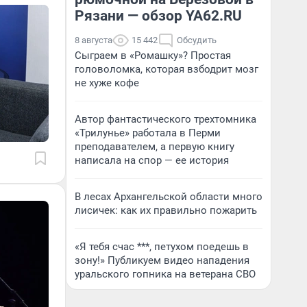
Рязани — обзор YA62.RU
8 августа
15 442
Обсудить
Сыграем в «Ромашку»? Простая
головоломка, которая взбодрит мозг
не хуже кофе
Автор фантастического трехтомника
«Трилунье» работала в Перми
преподавателем, а первую книгу
написала на спор — ее история
В лесах Архангельской области много
лисичек: как их правильно пожарить
«Я тебя счас ***, петухом поедешь в
зону!» Публикуем видео нападения
уральского гопника на ветерана СВО