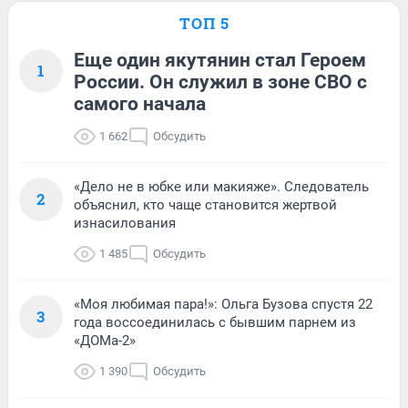
ТОП 5
Еще один якутянин стал Героем
1
России. Он служил в зоне СВО с
самого начала
1 662
Обсудить
«Дело не в юбке или макияже». Следователь
2
объяснил, кто чаще становится жертвой
изнасилования
1 485
Обсудить
«Моя любимая пара!»: Ольга Бузова спустя 22
3
года воссоединилась с бывшим парнем из
«ДОМа-2»
1 390
Обсудить