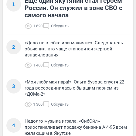
Еще один якутянин стал Героем
1
России. Он служил в зоне СВО с
самого начала
1 620
Обсудить
«Дело не в юбке или макияже». Следователь
2
объяснил, кто чаще становится жертвой
изнасилования
1 460
Обсудить
«Моя любимая пара!»: Ольга Бузова спустя 22
3
года воссоединилась с бывшим парнем из
«ДОМа-2»
1 300
Обсудить
Недолго музыка играла. «СибОйл»
4
приостаналивает продажу бензина АИ-95 всем
желающим в Якутске