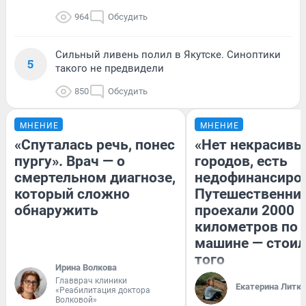
964
Обсудить
Сильный ливень полил в Якутске. Синоптики
5
такого не предвидели
850
Обсудить
МНЕНИЕ
МНЕНИЕ
«Спуталась речь, понес
«Нет некрасивы
пургу». Врач — о
городов, есть
смертельном диагнозе,
недофинансиро
который сложно
Путешественни
обнаружить
проехали 2000
километров по 
машине — стоил
того
Ирина Волкова
Главврач клиники
Екатерина Литк
«Реабилитация доктора
Волковой»