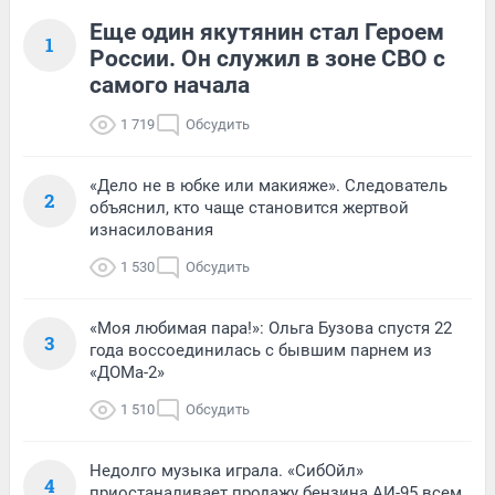
Еще один якутянин стал Героем
1
России. Он служил в зоне СВО с
самого начала
1 719
Обсудить
«Дело не в юбке или макияже». Следователь
2
объяснил, кто чаще становится жертвой
изнасилования
1 530
Обсудить
«Моя любимая пара!»: Ольга Бузова спустя 22
3
года воссоединилась с бывшим парнем из
«ДОМа-2»
1 510
Обсудить
Недолго музыка играла. «СибОйл»
4
приостаналивает продажу бензина АИ-95 всем