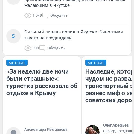
желающим в Якутске
1 049
Обсудить
Сильный ливень полил в Якутске. Синоптики
5
такого не предвидели
900
Обсудить
МНЕНИЕ
МНЕНИЕ
«За неделю две ночи
Наследие, кото
были страшные»:
чудом не разва
туристка рассказала об
транспортный э
отдыхе в Крыму
разнес миф о «
советских доро
Олег Арефьев
Александра Исмайлова
Блогер, предприн