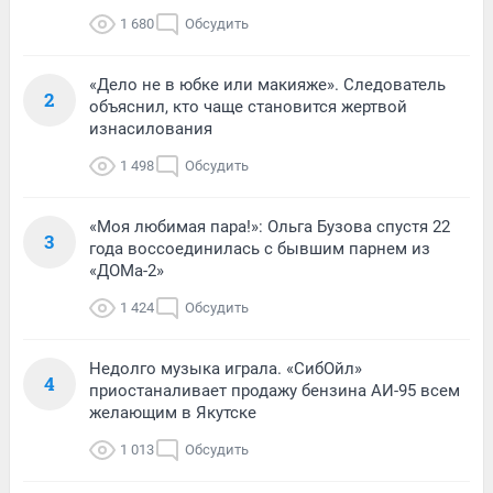
1 680
Обсудить
«Дело не в юбке или макияже». Следователь
2
объяснил, кто чаще становится жертвой
изнасилования
1 498
Обсудить
«Моя любимая пара!»: Ольга Бузова спустя 22
3
года воссоединилась с бывшим парнем из
«ДОМа-2»
1 424
Обсудить
Недолго музыка играла. «СибОйл»
4
приостаналивает продажу бензина АИ-95 всем
желающим в Якутске
1 013
Обсудить