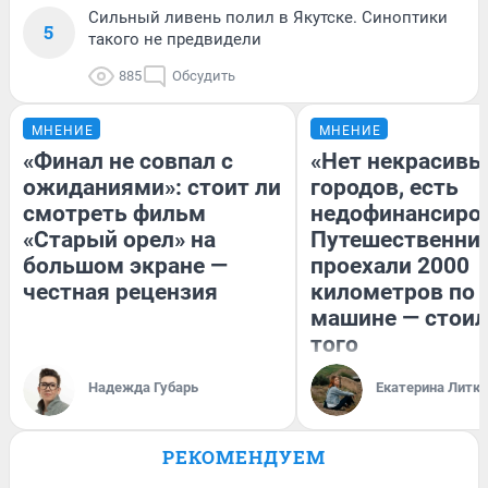
Сильный ливень полил в Якутске. Синоптики
5
такого не предвидели
885
Обсудить
МНЕНИЕ
МНЕНИЕ
«Финал не совпал с
«Нет некрасивы
ожиданиями»: стоит ли
городов, есть
смотреть фильм
недофинансиро
«Старый орел» на
Путешественни
большом экране —
проехали 2000
честная рецензия
километров по 
машине — стоил
того
Надежда Губарь
Екатерина Литк
РЕКОМЕНДУЕМ