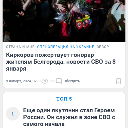
СТРАНА И МИР
СПЕЦОПЕРАЦИЯ НА УКРАИНЕ
ОБЗОР
Киркоров пожертвует гонорар
жителям Белгорода: новости СВО за 8
января
9 января, 2024, 02:05
553
Обсудить
ТОП 5
Еще один якутянин стал Героем
1
России. Он служил в зоне СВО с
самого начала