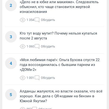
«Дело не в юбке или макияже». Следователь
2
объяснил, кто чаще становится жертвой
изнасилования
1 354
Обсудить
Кто тут воду мутит? Почему нельзя купаться
3
после 2 августа
1 060
Обсудить
«Моя любимая пара!»: Ольга Бузова спустя 22
4
года воссоединилась с бывшим парнем из
«ДОМа-2»
1 001
Обсудить
Алданцы жалуются, но власти сказали, что всё
5
хорошо. Как дела с QR-кодами на бензин в
Южной Якутии?