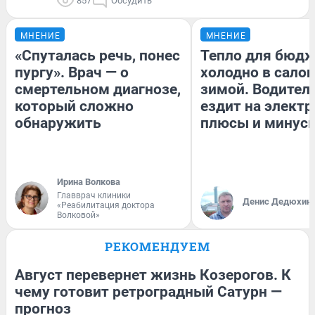
857
Обсудить
МНЕНИЕ
МНЕНИЕ
«Спуталась речь, понес
Тепло для бюдж
пургу». Врач — о
холодно в сало
смертельном диагнозе,
зимой. Водитель
который сложно
ездит на электр
обнаружить
плюсы и минус
Ирина Волкова
Главврач клиники
Денис Дедюхин
«Реабилитация доктора
Волковой»
РЕКОМЕНДУЕМ
Август перевернет жизнь Козерогов. К
чему готовит ретроградный Сатурн —
прогноз