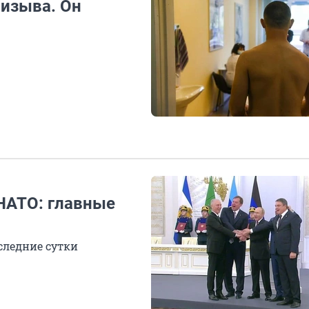
ризыва. Он
 НАТО: главные
следние сутки