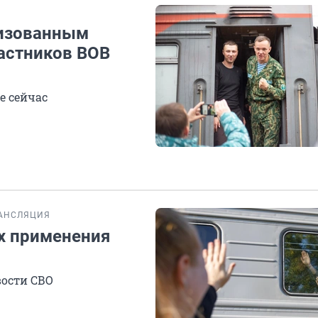
лизованным
частников ВОВ
е сейчас
АНСЛЯЦИЯ
х применения
вости СВО