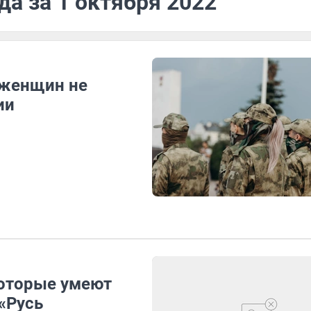
да за 1 октября 2022
 женщин не
ии
которые умеют
«Русь