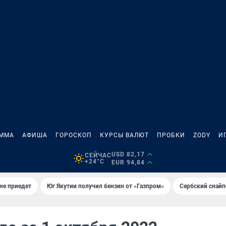
АММА
АФИША
ГОРОСКОП
КУРСЫ ВАЛЮТ
ПРОБКИ
ZODY
И
USD 82,17
СЕЙЧАС
+24°C
EUR 94,84
не приедет
Юг Якутии получил бензин от «Газпром»
Сербский снайп