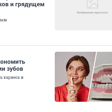
ков и грядущем
вым
кономить
ии зубов
ь кариеса и