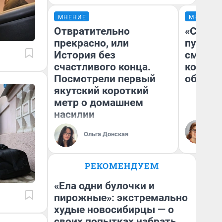
МНЕНИЕ
МНЕНИЕ
Отвратительно
«Спутал
прекрасно, или
пургу».
История без
смерте
счастливого конца.
которы
Посмотрели первый
обнару
якутский короткий
метр о домашнем
насилии
Ир
Гл
Ольга Донская
«Р
Во
РЕКОМЕНДУЕМ
«Ела одни булочки и
пирожные»: экстремально
худые новосибирцы — о
своих попытках набрать