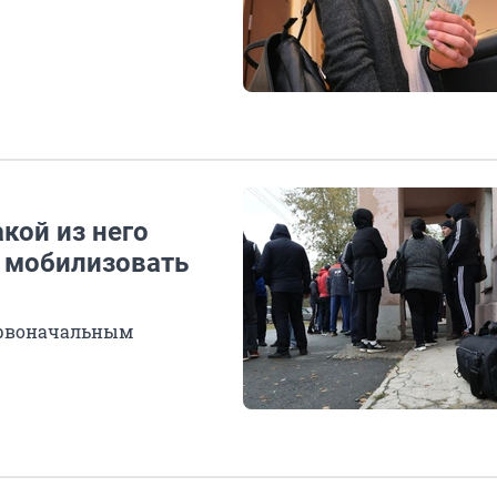
акой из него
и мобилизовать
первоначальным