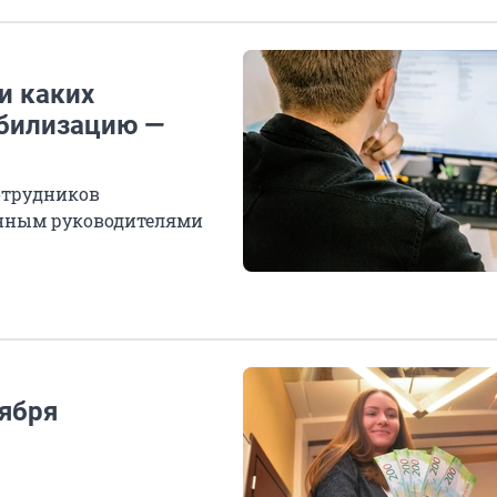
и каких
обилизацию —
отрудников
енным руководителями
тября