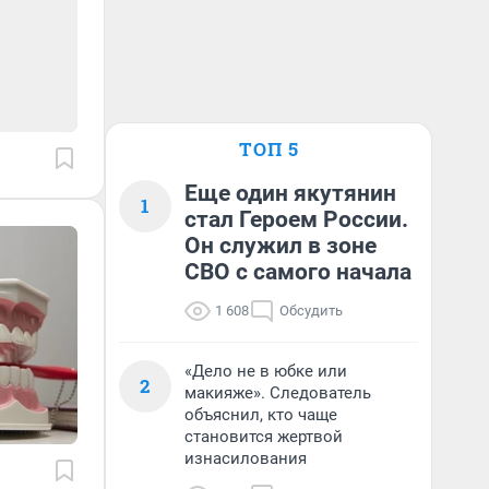
ТОП 5
Еще один якутянин
1
стал Героем России.
Он служил в зоне
СВО с самого начала
1 608
Обсудить
«Дело не в юбке или
2
макияже». Следователь
объяснил, кто чаще
становится жертвой
изнасилования