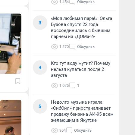
1 454
Обсудить
«Моя любимая пара!»: Ольга
3
Бузова спустя 22 года
воссоединилась с бывшим
парнем из «ДОМа-2»
1 270
Обсудить
Кто тут воду мутит? Почему
4
нельзя купаться после 2
августа
1 075
1
Недолго музыка играла.
5
«СибОйл» приостаналивает
продажу бензина АИ-95 всем
желающим в Якутске
954
Обсудить