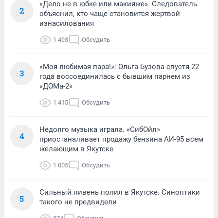
«Дело не в юбке или макияже». Следователь
2
объяснил, кто чаще становится жертвой
изнасилования
1 493
Обсудить
«Моя любимая пара!»: Ольга Бузова спустя 22
3
года воссоединилась с бывшим парнем из
«ДОМа-2»
1 415
Обсудить
Недолго музыка играла. «СибОйл»
4
приостаналивает продажу бензина АИ-95 всем
желающим в Якутске
1 005
Обсудить
Сильный ливень полил в Якутске. Синоптики
5
такого не предвидели