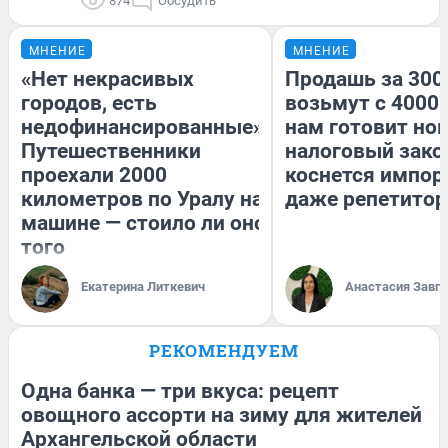
874
Обсудить
МНЕНИЕ
МНЕНИЕ
«Нет некрасивых
Продашь за 3000
городов, есть
возьмут с 4000.
недофинансированные».
нам готовит но
Путешественники
налоговый зако
проехали 2000
коснется импор
километров по Уралу на
даже репетитор
машине — стоило ли оно
того
Екатерина Литкевич
Анастасия Завг
РЕКОМЕНДУЕМ
Одна банка — три вкуса: рецепт
овощного ассорти на зиму для жителей
Архангельской области