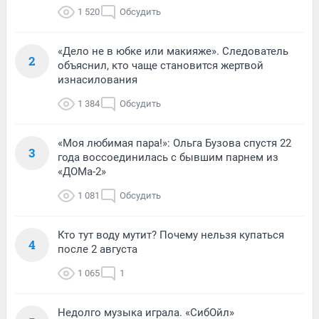
1 520
Обсудить
«Дело не в юбке или макияже». Следователь
2
объяснил, кто чаще становится жертвой
изнасилования
1 384
Обсудить
«Моя любимая пара!»: Ольга Бузова спустя 22
3
года воссоединилась с бывшим парнем из
«ДОМа-2»
1 081
Обсудить
Кто тут воду мутит? Почему нельзя купаться
4
после 2 августа
1 065
1
Недолго музыка играла. «СибОйл»