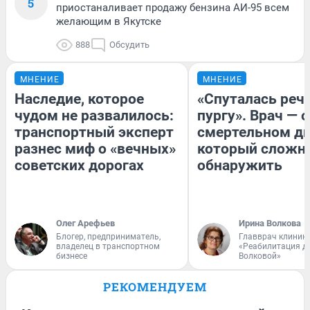
5
приостаналивает продажу бензина АИ-95 всем
желающим в Якутске
888
Обсудить
МНЕНИЕ
МНЕНИЕ
Наследие, которое
«Спуталась речь
чудом не развалилось:
пургу». Врач — о
транспортный эксперт
смертельном ди
разнес миф о «вечных»
который сложн
советских дорогах
обнаружить
Олег Арефьев
Ирина Волкова
Блогер, предприниматель,
Главврач клиник
владелец в транспортном
«Реабилитация д
бизнесе
Волковой»
РЕКОМЕНДУЕМ