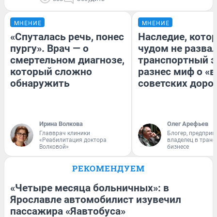
МНЕНИЕ
МНЕНИЕ
«Спуталась речь, понес
Наследие, кото
пургу». Врач — о
чудом не разва
смертельном диагнозе,
транспортный э
который сложно
разнес миф о «
обнаружить
советских доро
Ирина Волкова
Олег Арефьев
Главврач клиники
Блогер, предприн
«Реабилитация доктора
владелец в тран
Волковой»
бизнесе
РЕКОМЕНДУЕМ
«Четыре месяца больничных»: в
Ярославле автомобилист изувечил
пассажира «Яавтобуса»