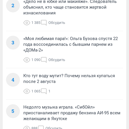
«Дело не в юбке или макияже». Следователь
2
объяснил, кто чаще становится жертвой
изнасилования
1 385
Обсудить
«Моя любимая пара!»: Ольга Бузова спустя 22
3
года воссоединилась с бывшим парнем из
«ДОМа-2»
1 090
Обсудить
Кто тут воду мутит? Почему нельзя купаться
4
после 2 августа
1 065
1
Недолго музыка играла. «СибОйл»
5
приостаналивает продажу бензина АИ-95 всем
желающим в Якутске
888
Обсудить