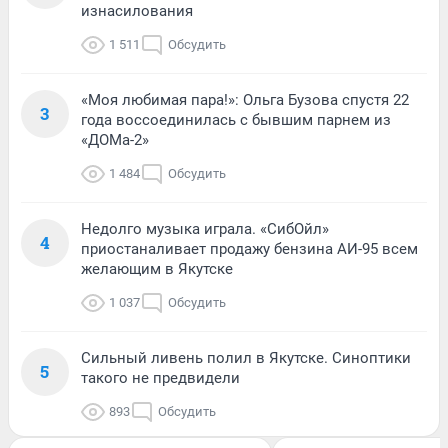
изнасилования
1 511
Обсудить
«Моя любимая пара!»: Ольга Бузова спустя 22
3
года воссоединилась с бывшим парнем из
«ДОМа-2»
1 484
Обсудить
Недолго музыка играла. «СибОйл»
4
приостаналивает продажу бензина АИ-95 всем
желающим в Якутске
1 037
Обсудить
Сильный ливень полил в Якутске. Синоптики
5
такого не предвидели
893
Обсудить