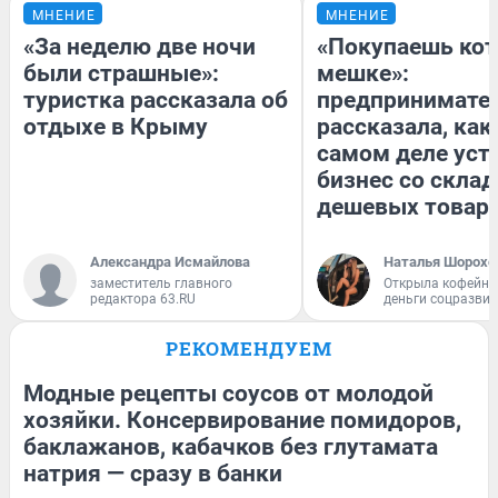
МНЕНИЕ
МНЕНИЕ
«За неделю две ночи
«Покупаешь кот
были страшные»:
мешке»:
туристка рассказала об
предпринимате
отдыхе в Крыму
рассказала, как
самом деле уст
бизнес со скла
дешевых товар
Александра Исмайлова
Наталья Шорохо
заместитель главного
Открыла кофейну
редактора 63.RU
деньги соцразви
РЕКОМЕНДУЕМ
Модные рецепты соусов от молодой
хозяйки. Консервирование помидоров,
баклажанов, кабачков без глутамата
натрия — сразу в банки