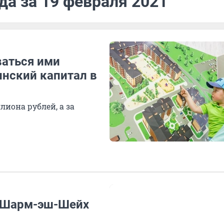
да за 19 февраля 2021
ваться ими
инский капитал в
иона рублей, а за
в Шарм-эш-Шейх