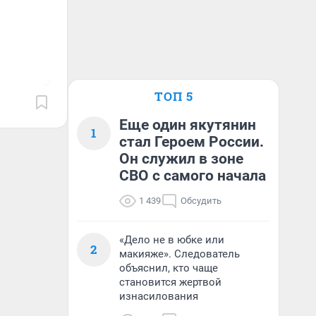
ТОП 5
Еще один якутянин
1
стал Героем России.
Он служил в зоне
СВО с самого начала
1 439
Обсудить
«Дело не в юбке или
2
макияже». Следователь
объяснил, кто чаще
становится жертвой
изнасилования