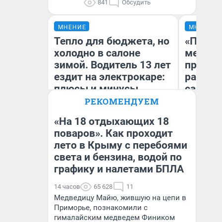
841
Обсудить
МНЕНИЕ
МНЕНИЕ
Тепло для бюджета, но
«Покуп
холодно в салоне
мешке»
зимой. Водитель 13 лет
предпр
ездит на электрокаре:
рассказ
плюсы и минусы
самом 
бизнес
РЕКОМЕНДУЕМ
дешевы
«На 18 отдыхающих 18
поваров». Как проходит
На
лето в Крыму с перебоями
Денис Дедюхин
От
де
света и бензина, водой по
графику и налетами БПЛА
14 часов
65 628
11
Медведицу Майю, жившую на цепи в
Приморье, познакомили с
гималайским медведем Фиником