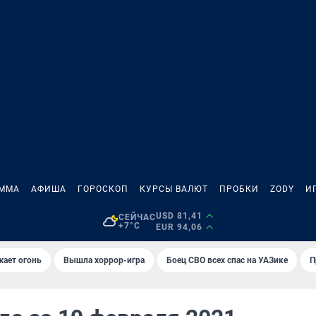
АММА
АФИША
ГОРОСКОП
КУРСЫ ВАЛЮТ
ПРОБКИ
ZODY
И
USD 81,41
СЕЙЧАС
+7°C
EUR 94,06
жает огонь
Вышла хоррор-игра
Боец СВО всех спас на УАЗике
П