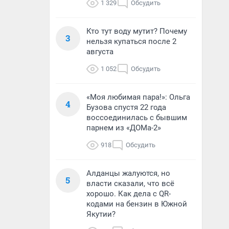
1 329
Обсудить
Кто тут воду мутит? Почему
3
нельзя купаться после 2
августа
1 052
Обсудить
«Моя любимая пара!»: Ольга
4
Бузова спустя 22 года
воссоединилась с бывшим
парнем из «ДОМа-2»
918
Обсудить
Алданцы жалуются, но
5
власти сказали, что всё
хорошо. Как дела с QR-
кодами на бензин в Южной
Якутии?