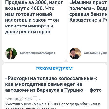
Продашь за 3000, налог
«Машина прост
возьмут с 4000. Что
полетела». Води
нам готовит новый
сравнил бензин
налоговый закон — он
Казахстане и Р
коснется импорта и
даже репетиторов
Анастасия Завгородняя
Анатолий Кузне
РЕКОМЕНДУЕМ
«Расходы на топливо колоссальные»:
как многодетная семья едет на
автодоме из Барнаула в Турцию — фото
10 часов
5 989
2
Участницу шоу «Мама в 16» из Волгограда обвинили в
домогательствах к младенцу