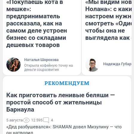
«Покупаешь кота в
«Мы видим нов
мешке»:
Нолана»: с каки
предприниматель
настроем нужн
рассказала, как на
смотреть «Одис
самом деле устроен
чтобы она не
бизнес со складами
выглядела как 
дешевых товаров
Наталья Шорохова
Надежда Губарь
Открыла кофейную точку на
деньги соцразвития
РЕКОМЕНДУЕМ
Как приготовить ленивые беляши —
простой способ от жительницы
Барнаула
5 августа
12 595
4
«Дед разбушевался»: SHAMAN довел Мизулину — что
он натворил