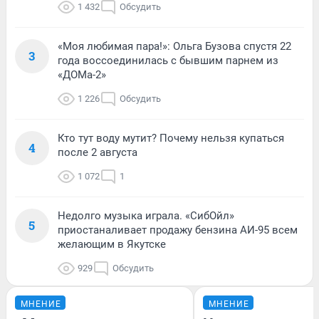
1 432
Обсудить
«Моя любимая пара!»: Ольга Бузова спустя 22
3
года воссоединилась с бывшим парнем из
«ДОМа-2»
1 226
Обсудить
Кто тут воду мутит? Почему нельзя купаться
4
после 2 августа
1 072
1
Недолго музыка играла. «СибОйл»
5
приостаналивает продажу бензина АИ-95 всем
желающим в Якутске
929
Обсудить
МНЕНИЕ
МНЕНИЕ