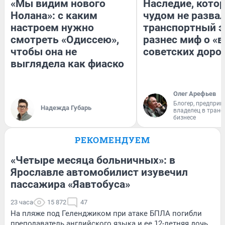
«Мы видим нового
Наследие, кото
Нолана»: с каким
чудом не разва
настроем нужно
транспортный э
смотреть «Одиссею»,
разнес миф о «
чтобы она не
советских доро
выглядела как фиаско
Олег Арефьев
Блогер, предприн
Надежда Губарь
владелец в тран
бизнесе
РЕКОМЕНДУЕМ
«Четыре месяца больничных»: в
Ярославле автомобилист изувечил
пассажира «Яавтобуса»
23 часа
15 872
47
На пляже под Геленджиком при атаке БПЛА погибли
преподаватель английского языка и ее 12-летняя дочь