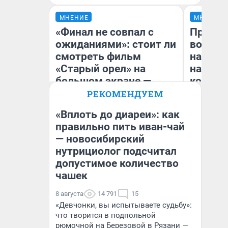
МНЕНИЕ
МНЕНИЕ
«Финал не совпал с
Продаш
ожиданиями»: стоит ли
возьмут
смотреть фильм
нам го
«Старый орел» на
налого
большом экране —
коснет
честная рецензия
даже р
РЕКОМЕНДУЕМ
«Вплоть до диареи»: как
правильно пить иван-чай
— новосибирский
Надежда Губарь
Ан
нутрициолог подсчитал
допустимое количество
чашек
8 августа
14 791
15
«Девчонки, вы испытываете судьбу»:
что творится в подпольной
рюмочной на Березовой в Рязани —