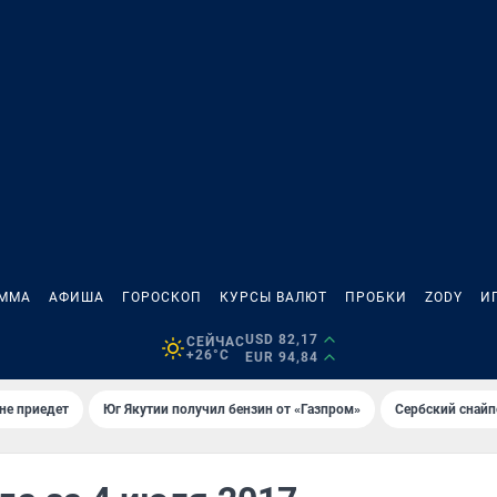
АММА
АФИША
ГОРОСКОП
КУРСЫ ВАЛЮТ
ПРОБКИ
ZODY
И
USD 82,17
СЕЙЧАС
+26°C
EUR 94,84
не приедет
Юг Якутии получил бензин от «Газпром»
Сербский снайп