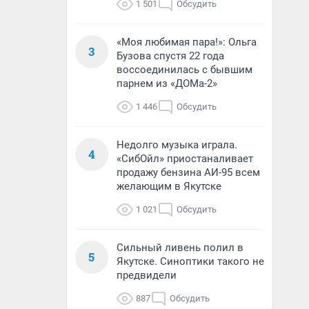
1 501
Обсудить
«Моя любимая пара!»: Ольга
3
Бузова спустя 22 года
воссоединилась с бывшим
парнем из «ДОМа-2»
1 446
Обсудить
Недолго музыка играла.
4
«СибОйл» приостаналивает
продажу бензина АИ-95 всем
желающим в Якутске
1 021
Обсудить
Сильный ливень полил в
5
Якутске. Синоптики такого не
предвидели
887
Обсудить