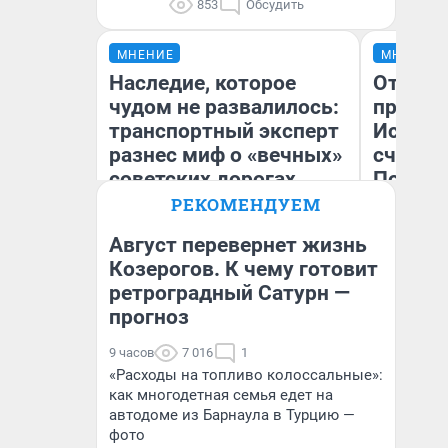
853
Обсудить
МНЕНИЕ
МНЕНИЕ
Наследие, которое
Отврат
чудом не развалилось:
прекра
транспортный эксперт
Истори
разнес миф о «вечных»
счастл
советских дорогах
Посмот
якутск
РЕКОМЕНДУЕМ
метр о
Август перевернет жизнь
насили
Олег Арефьев
Козерогов. К чему готовит
Блогер, предприниматель,
ретроградный Сатурн —
Ол
владелец в транспортном
бизнесе
прогноз
9 часов
7 016
1
«Расходы на топливо колоссальные»:
как многодетная семья едет на
автодоме из Барнаула в Турцию —
фото