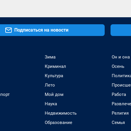
Подписаться на новости
Зима
Он и она
Криминал
Осень
Культура
Политик
Лето
Происше
спорт
Мой дом
Работа
Наука
Развлеч
Недвижимость
Религия
Образование
Семья