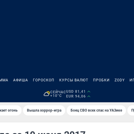
АММА
АФИША
ГОРОСКОП
КУРСЫ ВАЛЮТ
ПРОБКИ
ZODY
И
USD 81,41
СЕЙЧАС
+10°C
EUR 94,06
жает огонь
Вышла хоррор-игра
Боец СВО всех спас на УАЗике
П