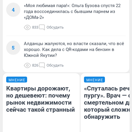
«Моя любимая пара!»: Ольга Бузова спустя 22
4
года воссоединилась с бывшим парнем из
«ДОМа-2»
833
Обсудить
Алданцы жалуются, но власти сказали, что всё
5
хорошо. Как дела с QR-кодами на бензин в
Южной Якутии?
826
Обсудить
МНЕНИЕ
МНЕНИЕ
Квартиры дорожают,
«Спуталась речь
но дешевеют: почему
пургу». Врач — о
рынок недвижимости
смертельном ди
сейчас такой странный
который сложн
обнаружить