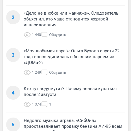
«Дело не в юбке или макияже». Следователь
2
объяснил, кто чаще становится жертвой
изнасилования
1 440
Обсудить
«Моя любимая пара!»: Ольга Бузова спустя 22
3
года воссоединилась с бывшим парнем из
«ДОМа-2»
1 249
Обсудить
Кто тут воду мутит? Почему нельзя купаться
4
после 2 августа
1 074
1
Недолго музыка играла. «СибОйл»
5
приостаналивает продажу бензина АИ-95 всем