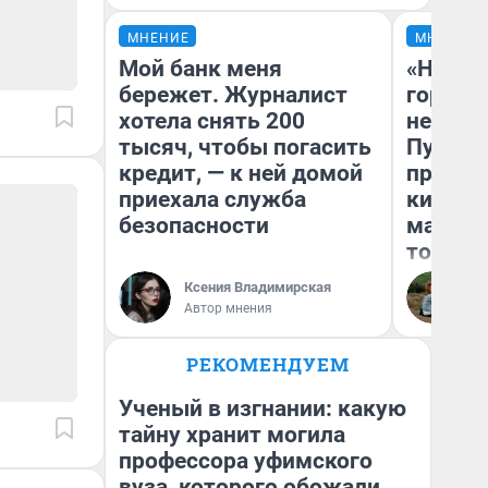
МНЕНИЕ
МНЕНИЕ
Мой банк меня
«Нет н
бережет. Журналист
городов
хотела снять 200
недофи
тысяч, чтобы погасить
Путеше
кредит, — к ней домой
проеха
приехала служба
киломе
безопасности
машине
того
Ксения Владимирская
Ек
Автор мнения
РЕКОМЕНДУЕМ
Ученый в изгнании: какую
тайну хранит могила
профессора уфимского
вуза, которого обожали