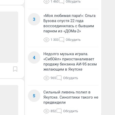
1 460
Обсудить
«Моя любимая пара!»: Ольга
3
Бузова спустя 22 года
воссоединилась с бывшим
парнем из «ДОМа-2»
1 303
Обсудить
Недолго музыка играла.
4
«СибОйл» приостаналивает
продажу бензина АИ-95 всем
желающим в Якутске
965
Обсудить
Сильный ливень полил в
5
Якутске. Синоптики такого не
предвидели
852
Обсудить