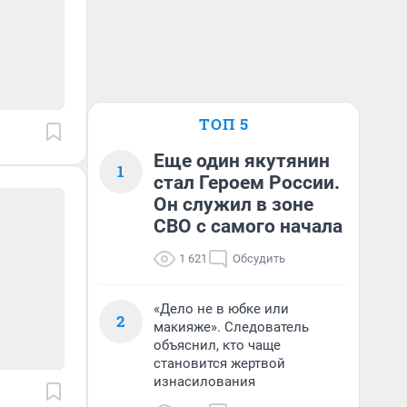
ТОП 5
Еще один якутянин
1
стал Героем России.
Он служил в зоне
СВО с самого начала
1 621
Обсудить
«Дело не в юбке или
2
макияже». Следователь
объяснил, кто чаще
становится жертвой
изнасилования