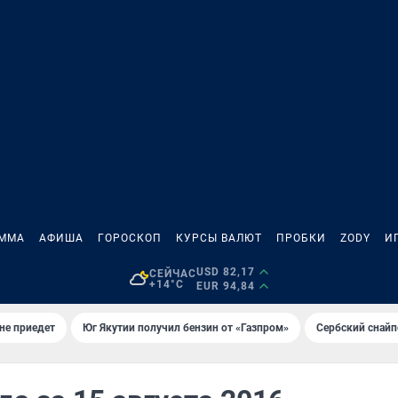
АММА
АФИША
ГОРОСКОП
КУРСЫ ВАЛЮТ
ПРОБКИ
ZODY
И
USD 82,17
СЕЙЧАС
+14°C
EUR 94,84
не приедет
Юг Якутии получил бензин от «Газпром»
Сербский снайп