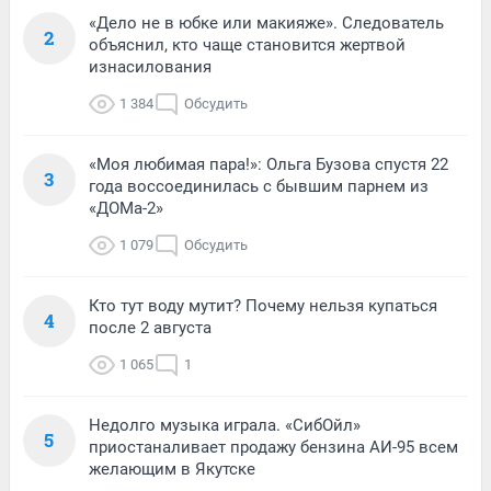
«Дело не в юбке или макияже». Следователь
2
объяснил, кто чаще становится жертвой
изнасилования
1 384
Обсудить
«Моя любимая пара!»: Ольга Бузова спустя 22
3
года воссоединилась с бывшим парнем из
«ДОМа-2»
1 079
Обсудить
Кто тут воду мутит? Почему нельзя купаться
4
после 2 августа
1 065
1
Недолго музыка играла. «СибОйл»
5
приостаналивает продажу бензина АИ-95 всем
желающим в Якутске