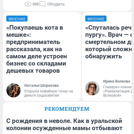
888
Обсудить
МНЕНИЕ
МНЕНИЕ
«Покупаешь кота в
«Спуталась речь
мешке»:
пургу». Врач — о
предприниматель
смертельном ди
рассказала, как на
который сложн
самом деле устроен
обнаружить
бизнес со складами
дешевых товаров
Ирина Волкова
Наталья Шорохова
Главврач клиник
Открыла кофейную точку на
«Реабилитация д
деньги соцразвития
Волковой»
РЕКОМЕНДУЕМ
С рождения в неволе. Как в уральской
колонии осужденные мамы отбывают