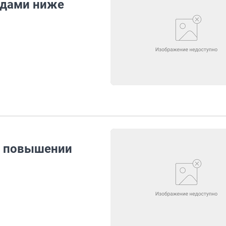
одами ниже
о повышении