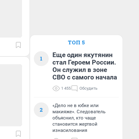
ТОП 5
Еще один якутянин
1
стал Героем России.
Он служил в зоне
СВО с самого начала
1 455
Обсудить
«Дело не в юбке или
2
макияже». Следователь
объяснил, кто чаще
становится жертвой
изнасилования