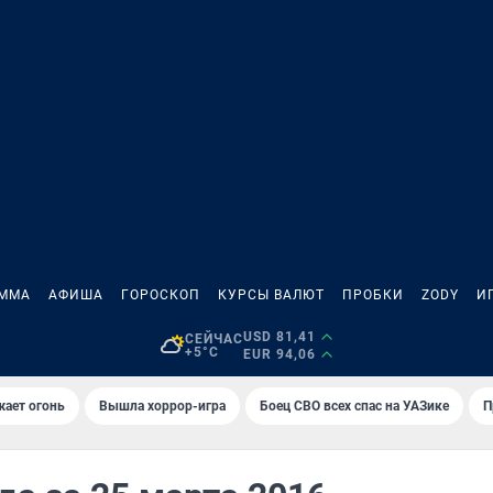
АММА
АФИША
ГОРОСКОП
КУРСЫ ВАЛЮТ
ПРОБКИ
ZODY
И
USD 81,41
СЕЙЧАС
+5°C
EUR 94,06
жает огонь
Вышла хоррор-игра
Боец СВО всех спас на УАЗике
П