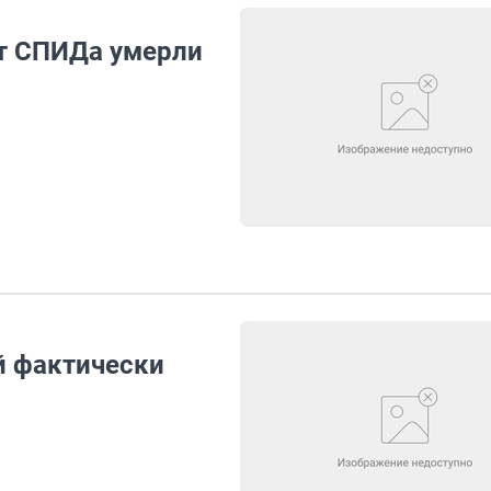
от СПИДа умерли
й фактически