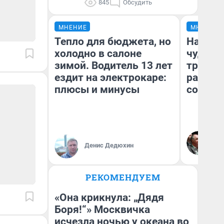
845
Обсудить
МНЕНИЕ
МНЕНИЕ
Тепло для бюджета, но
Наслед
холодно в салоне
чудом 
зимой. Водитель 13 лет
трансп
ездит на электрокаре:
разнес
плюсы и минусы
советс
Ол
Бл
Денис Дедюхин
вл
би
РЕКОМЕНДУЕМ
«Она крикнула: „Дядя
Боря!“» Москвичка
исчезла ночью у океана во