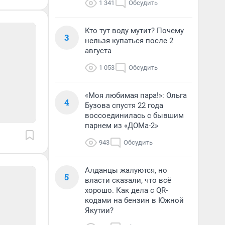
1 341
Обсудить
Кто тут воду мутит? Почему
3
нельзя купаться после 2
августа
1 053
Обсудить
«Моя любимая пара!»: Ольга
4
Бузова спустя 22 года
воссоединилась с бывшим
парнем из «ДОМа-2»
943
Обсудить
Алданцы жалуются, но
5
власти сказали, что всё
хорошо. Как дела с QR-
кодами на бензин в Южной
Якутии?