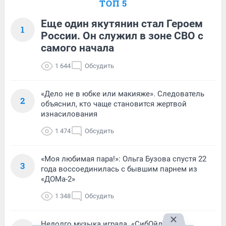
ТОП 5
Еще один якутянин стал Героем
1
России. Он служил в зоне СВО с
самого начала
1 644
Обсудить
«Дело не в юбке или макияже». Следователь
2
объяснил, кто чаще становится жертвой
изнасилования
1 474
Обсудить
«Моя любимая пара!»: Ольга Бузова спустя 22
3
года воссоединилась с бывшим парнем из
«ДОМа-2»
1 348
Обсудить
Недолго музыка играла. «СибОйл»