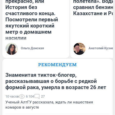
прекрасно, или
полетела». Води
История без
сравнил бензин
счастливого конца.
Казахстане и Р
Посмотрели первый
якутский короткий
метр о домашнем
насилии
Ольга Донская
Анатолий Кузне
РЕКОМЕНДУЕМ
Знаменитая тикток-блогер,
рассказывавшая о борьбе с редкой
формой рака, умерла в возрасте 26 лет
10 часов
6 104
27
Ученый АлтГУ рассказала, ждать ли нашествия
комаров в августе