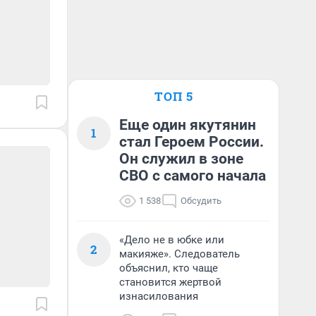
ТОП 5
Еще один якутянин
1
стал Героем России.
Он служил в зоне
СВО с самого начала
1 538
Обсудить
«Дело не в юбке или
2
макияже». Следователь
объяснил, кто чаще
становится жертвой
изнасилования