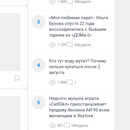
1 400
Обсудить
«Моя любимая пара!»: Ольга
3
Бузова спустя 22 года
воссоединилась с бывшим
парнем из «ДОМа-2»
1 129
Обсудить
Кто тут воду мутит? Почему
4
нельзя купаться после 2
августа
1 068
1
Недолго музыка играла.
5
«СибОйл» приостаналивает
продажу бензина АИ-95 всем
желающим в Якутске
901
Обсудить