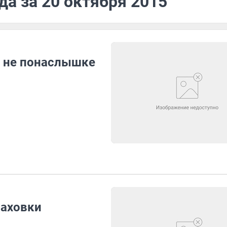
да за 20 октября 2015
ю не понаслышке
раховки