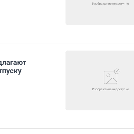
длагают
тпуску