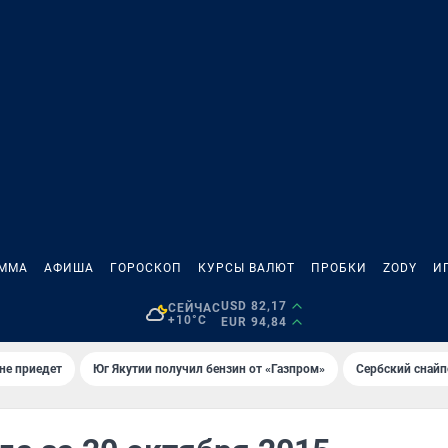
АММА
АФИША
ГОРОСКОП
КУРСЫ ВАЛЮТ
ПРОБКИ
ZODY
И
USD 82,17
СЕЙЧАС
+10°C
EUR 94,84
не приедет
Юг Якутии получил бензин от «Газпром»
Сербский снайп