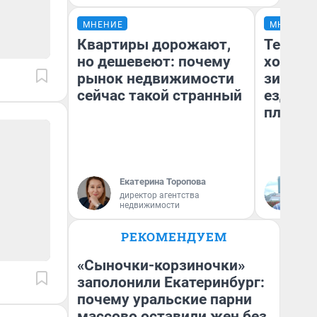
МНЕНИЕ
МНЕНИЕ
Квартиры дорожают,
Тепло 
но дешевеют: почему
холодн
рынок недвижимости
зимой.
сейчас такой странный
ездит н
плюсы 
Екатерина Торопова
Д
директор агентства
недвижимости
РЕКОМЕНДУЕМ
«Сыночки-корзиночки»
заполонили Екатеринбург:
почему уральские парни
массово оставили жен без