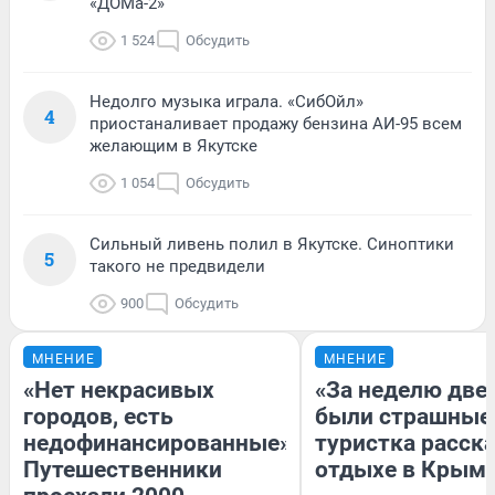
«ДОМа-2»
1 524
Обсудить
Недолго музыка играла. «СибОйл»
4
приостаналивает продажу бензина АИ-95 всем
желающим в Якутске
1 054
Обсудить
Сильный ливень полил в Якутске. Синоптики
5
такого не предвидели
900
Обсудить
МНЕНИЕ
МНЕНИЕ
«Нет некрасивых
«За неделю две
городов, есть
были страшные
недофинансированные».
туристка расска
Путешественники
отдыхе в Крым