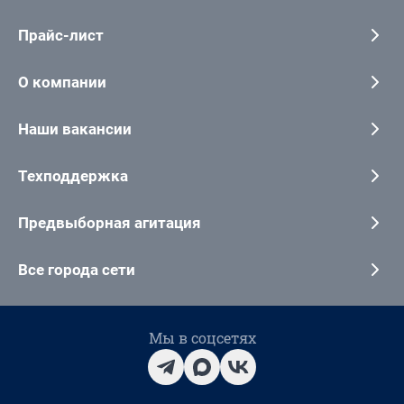
Прайс-лист
О компании
Наши вакансии
Техподдержка
Предвыборная агитация
Все города сети
Мы в соцсетях