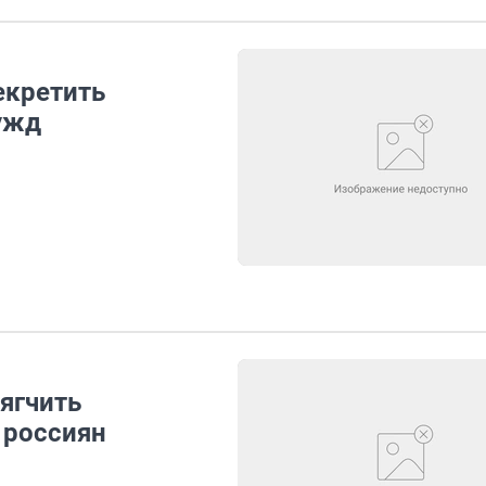
екретить
ужд
ягчить
 россиян