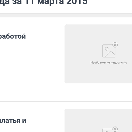
да за 11 марта 2015
 работой
латья и