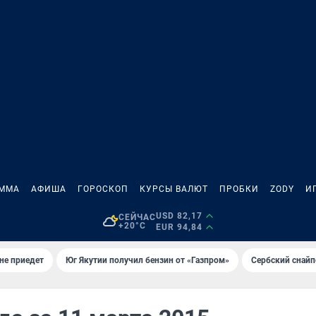
АММА
АФИША
ГОРОСКОП
КУРСЫ ВАЛЮТ
ПРОБКИ
ZODY
И
USD 82,17
СЕЙЧАС
+20°C
EUR 94,84
не приедет
Юг Якутии получил бензин от «Газпром»
Сербский снайп