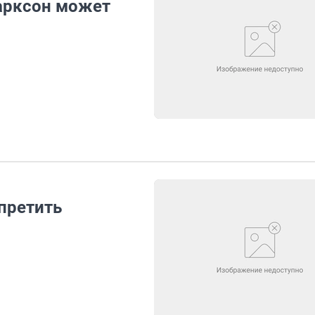
арксон может
претить