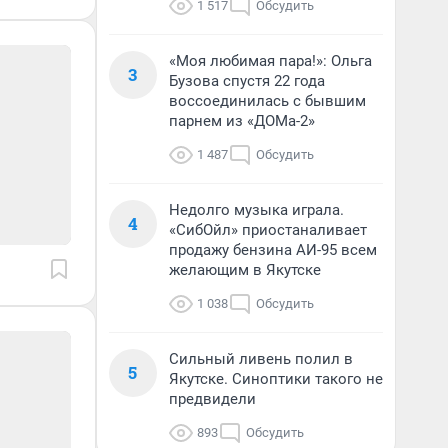
1 517
Обсудить
«Моя любимая пара!»: Ольга
3
Бузова спустя 22 года
воссоединилась с бывшим
парнем из «ДОМа-2»
1 487
Обсудить
Недолго музыка играла.
4
«СибОйл» приостаналивает
продажу бензина АИ-95 всем
желающим в Якутске
1 038
Обсудить
Сильный ливень полил в
5
Якутске. Синоптики такого не
предвидели
893
Обсудить