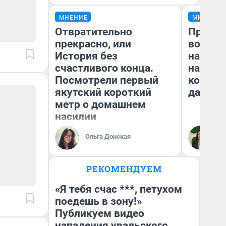
МНЕНИЕ
МНЕНИЕ
Отвратительно
Продаш
прекрасно, или
возьмут
История без
нам го
счастливого конца.
налого
Посмотрели первый
коснет
якутский короткий
даже р
метр о домашнем
насилии
Ольга Донская
Ан
РЕКОМЕНДУЕМ
«Я тебя счас ***, петухом
поедешь в зону!»
Публикуем видео
нападения уральского