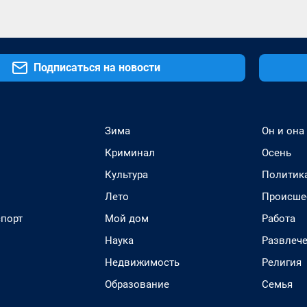
Подписаться на новости
Зима
Он и она
Криминал
Осень
Культура
Политик
Лето
Происше
спорт
Мой дом
Работа
Наука
Развлеч
Недвижимость
Религия
Образование
Семья