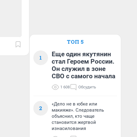
ТОП 5
Еще один якутянин
1
стал Героем России.
Он служил в зоне
СВО с самого начала
1 608
Обсудить
«Дело не в юбке или
2
макияже». Следователь
объяснил, кто чаще
становится жертвой
изнасилования