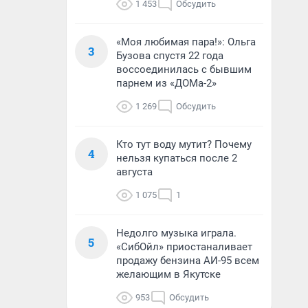
1 453
Обсудить
«Моя любимая пара!»: Ольга
3
Бузова спустя 22 года
воссоединилась с бывшим
парнем из «ДОМа-2»
1 269
Обсудить
Кто тут воду мутит? Почему
4
нельзя купаться после 2
августа
1 075
1
Недолго музыка играла.
5
«СибОйл» приостаналивает
продажу бензина АИ-95 всем
желающим в Якутске
953
Обсудить