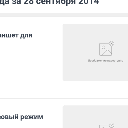
да за 28 сентября 2014
аншет для
изовый режим