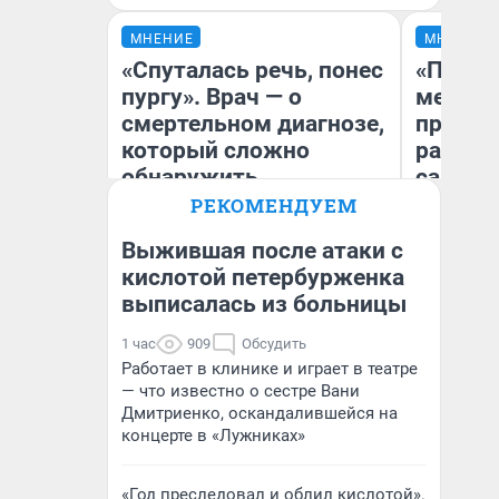
МНЕНИЕ
МНЕНИЕ
«Спуталась речь, понес
«Покуп
пургу». Врач — о
мешке»
смертельном диагнозе,
предпр
который сложно
рассказ
обнаружить
самом 
бизнес
РЕКОМЕНДУЕМ
дешевы
Выжившая после атаки с
Ирина Волкова
кислотой петербурженка
На
Главврач клиники
выписалась из больницы
«Реабилитация доктора
От
Волковой»
де
1 час
909
Обсудить
Работает в клинике и играет в театре
— что известно о сестре Вани
Дмитриенко, оскандалившейся на
концерте в «Лужниках»
«Год преследовал и облил кислотой».