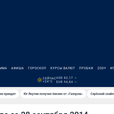
АММА
АФИША
ГОРОСКОП
КУРСЫ ВАЛЮТ
ПРОБКИ
ZODY
И
USD 82,17
СЕЙЧАС
+24°C
EUR 94,84
не приедет
Юг Якутии получил бензин от «Газпром»
Сербский снайп