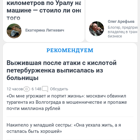
километров по Уралу на
машине — стоило ли оно
того
Олег Арефьев
Блогер, предприн
Екатерина Литкевич
владелец в тран
бизнесе
РЕКОМЕНДУЕМ
Выжившая после атаки с кислотой
петербурженка выписалась из
больницы
12 часов
6 148
Обсудить
«Он мне угрожает и портит жизнь»: москвич обвинил
турагента из Волгограда в мошенничестве и пропаже
почти миллиона рублей
Накипело у младшей сестры: «Она уехала жить, а я
осталась быть хорошей»