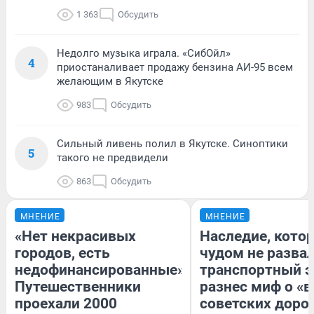
1 363
Обсудить
Недолго музыка играла. «СибОйл»
4
приостаналивает продажу бензина АИ-95 всем
желающим в Якутске
983
Обсудить
Сильный ливень полил в Якутске. Синоптики
5
такого не предвидели
863
Обсудить
МНЕНИЕ
МНЕНИЕ
«Нет некрасивых
Наследие, кото
городов, есть
чудом не разва
недофинансированные».
транспортный э
Путешественники
разнес миф о «
проехали 2000
советских доро