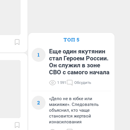
ТОП 5
Еще один якутянин
1
стал Героем России.
Он служил в зоне
СВО с самого начала
1 591
Обсудить
«Дело не в юбке или
2
макияже». Следователь
объяснил, кто чаще
становится жертвой
изнасилования