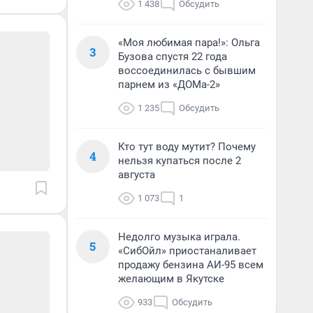
1 438
Обсудить
«Моя любимая пара!»: Ольга
3
Бузова спустя 22 года
воссоединилась с бывшим
парнем из «ДОМа-2»
1 235
Обсудить
Кто тут воду мутит? Почему
4
нельзя купаться после 2
августа
1 073
1
Недолго музыка играла.
5
«СибОйл» приостаналивает
продажу бензина АИ-95 всем
желающим в Якутске
933
Обсудить