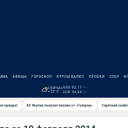
АММА
АФИША
ГОРОСКОП
КУРСЫ ВАЛЮТ
ПРОБКИ
ZODY
И
USD 82,17
СЕЙЧАС
+23°C
EUR 94,84
не приедет
Юг Якутии получил бензин от «Газпром»
Сербский снайп