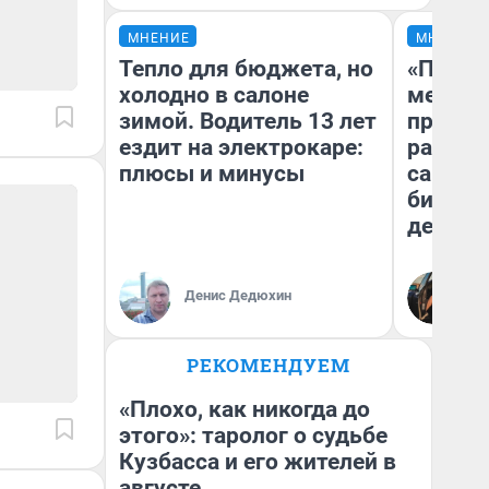
МНЕНИЕ
МНЕНИЕ
Тепло для бюджета, но
«Покуп
холодно в салоне
мешке»
зимой. Водитель 13 лет
предпр
ездит на электрокаре:
рассказ
плюсы и минусы
самом 
бизнес
дешевы
На
Денис Дедюхин
От
де
РЕКОМЕНДУЕМ
«Плохо, как никогда до
этого»: таролог о судьбе
Кузбасса и его жителей в
августе