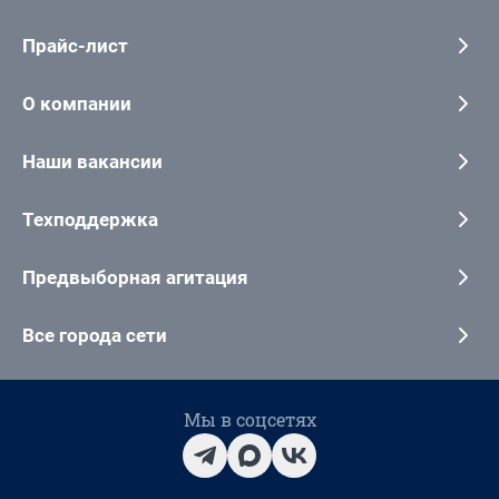
Прайс-лист
О компании
Наши вакансии
Техподдержка
Предвыборная агитация
Все города сети
Мы в соцсетях