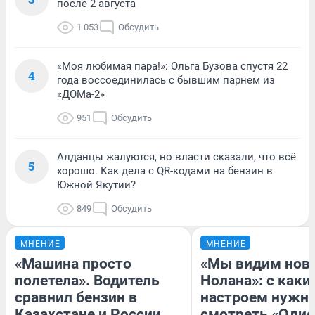
после 2 августа
1 053
Обсудить
«Моя любимая пара!»: Ольга Бузова спустя 22
4
года воссоединилась с бывшим парнем из
«ДОМа-2»
951
Обсудить
Алданцы жалуются, но власти сказали, что всё
5
хорошо. Как дела с QR-кодами на бензин в
Южной Якутии?
849
Обсудить
МНЕНИЕ
МНЕНИЕ
«Машина просто
«Мы видим нов
полетела». Водитель
Нолана»: с каки
сравнил бензин в
настроем нужн
Казахстане и России
смотреть «Одис